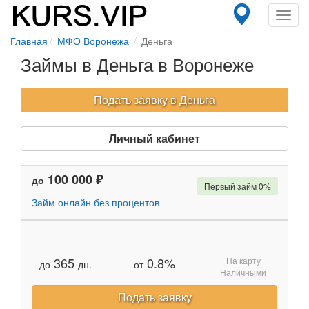
Toggl
navig
Главная
МФО Воронежа
Деньга
Займы в Деньга в Воронеже
Подать заявку в Деньга
Личный кабинет
100 000 ₽
до
Первый займ 0%
Займ онлайн без процентов
365
0.8%
На карту
до
дн.
от
Наличными
Подать заявку