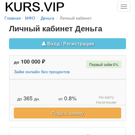
Toggl
navig
Главная
МФО
Деньга
Личный кабинет
Личный кабинет Деньга
👤 Вход / Региcтрация
100 000 ₽
до
Первый займ 0%
Займ онлайн без процентов
365
0.8%
На карту
до
дн.
от
Наличными
Подать заявку