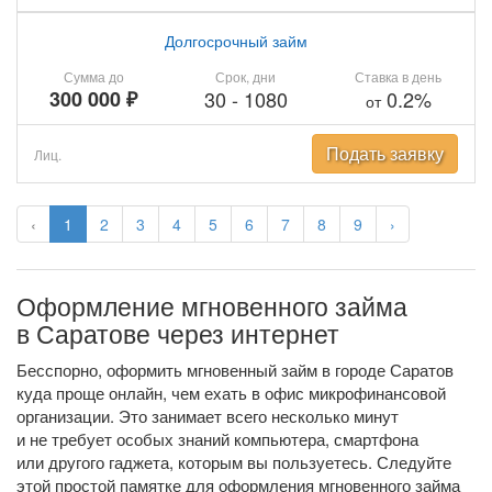
Долгосрочный займ
Сумма до
Срок, дни
Ставка в день
300 000 ₽
30
-
1080
0.2%
от
Подать заявку
Лиц.
‹
1
2
3
4
5
6
7
8
9
›
Оформление мгновенного займа
в Саратове через интернет
Бесспорно, оформить мгновенный займ в городе Саратов
куда проще онлайн, чем ехать в офис микрофинансовой
организации. Это занимает всего несколько минут
и не требует особых знаний компьютера, смартфона
или другого гаджета, которым вы пользуетесь. Следуйте
этой простой памятке для оформления мгновенного займа