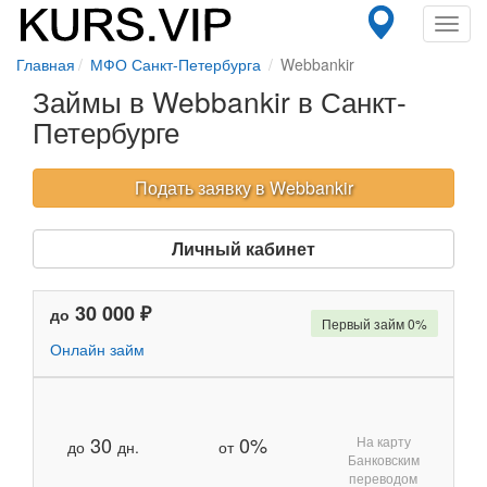
Toggl
navig
Главная
МФО Санкт-Петербурга
Webbankir
Займы в Webbankir в Санкт-
Петербурге
Подать заявку в Webbankir
Личный кабинет
30 000 ₽
до
Первый займ 0%
Онлайн займ
30
0%
На карту
до
дн.
от
Банковским
переводом