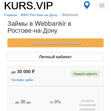
Toggl
navig
Главная
МФО Ростова-на-Дону
Webbankir
Займы в Webbankir в
Ростове-на-Дону
Подать заявку в Webbankir
Личный кабинет
30 000 ₽
до
Первый займ 0%
Онлайн займ
30
0%
На карту
до
дн.
от
Банковским
переводом