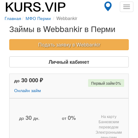
Toggl
navig
Главная
МФО Перми
Webbankir
Займы в Webbankir в Перми
Подать заявку в Webbankir
Личный кабинет
30 000 ₽
до
Первый займ 0%
Онлайн займ
30
0%
На карту
до
дн.
от
Банковским
переводом
Электронными
деньгами