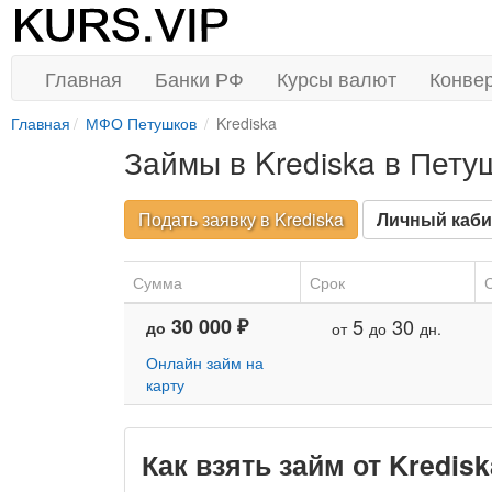
Главная
Банки РФ
Курсы валют
Конве
Главная
МФО Петушков
Krediska
Займы в Krediska в Пету
Подать заявку в Krediska
Личный каби
Сумма
Срок
С
30 000 ₽
5
30
до
от
до
дн.
Онлайн займ на
карту
Как взять займ от Kredis