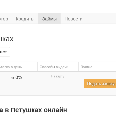
ртер
Кредиты
Займы
Новости
шках
нет
тавка в день
Способы выдачи
Заявка
0%
На карту
от
Подать заявку
ka в Петушках онлайн