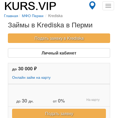
Toggl
navig
Главная
МФО Перми
Krediska
Займы в Krediska в Перми
Подать заявку в Krediska
Личный кабинет
30 000 ₽
до
Онлайн займ на карту
30
0%
На карту
до
дн.
от
Подать заявку