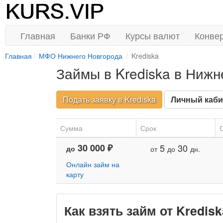
Главная
Банки РФ
Курсы валют
Конве
Главная
МФО Нижнего Новгорода
Krediska
Займы в Krediska в Ниж
Подать заявку в Krediska
Личный каби
Сумма
Срок
С
30 000 ₽
5
30
до
от
до
дн.
Онлайн займ на
карту
Как взять займ от Kredi