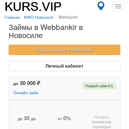
Toggl
navig
Главная
МФО Новосиля
Webbankir
Займы в Webbankir в
Новосиле
Подать заявку в Webbankir
Личный кабинет
30 000 ₽
до
Первый займ 0%
Онлайн займ
30
0%
На карту
до
дн.
от
Банковским
переводом