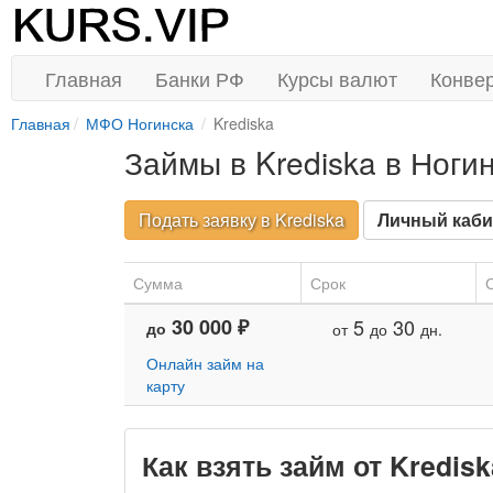
Главная
Банки РФ
Курсы валют
Конве
Главная
МФО Ногинска
Krediska
Займы в Krediska в Ноги
Подать заявку в Krediska
Личный каби
Сумма
Срок
С
30 000 ₽
5
30
до
от
до
дн.
Онлайн займ на
карту
Как взять займ от Kredis