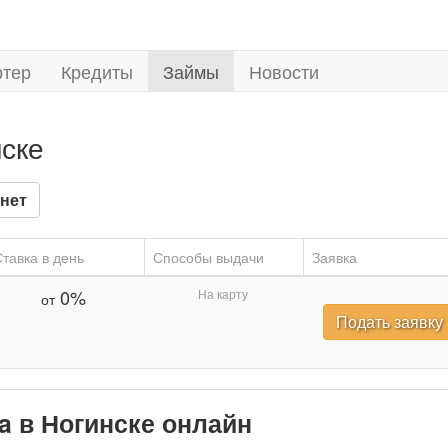
ртер
Кредиты
Займы
Новости
нске
нет
тавка в день
Способы выдачи
Заявка
0%
На карту
от
Подать заявку
ka в Ногинске онлайн