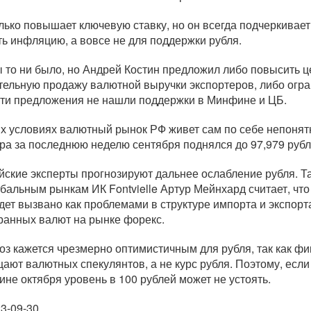
лько повышает ключевую ставку, но он всегда подчеркивает,
ть инфляцию, а вовсе не для поддержки рубля.
ы то ни было, но Андрей Костин предложил либо повысить ц
тельную продажу валютной выручки экспортеров, либо огра
эти предложения не нашли поддержки в Минфине и ЦБ.
их условиях валютный рынок РФ живет сам по себе непонятн
ра за последнюю неделю сентября поднялся до 97,979 рубля
йские эксперты прогнозируют дальнее ослабление рубля. Т
обальным рынкам ИК Fontvielle Артур Мейнхард считает, что
удет вызвано как проблемами в структуре импорта и экспорт
ранных валют на рынке форекс.
оз кажется чрезмерно оптимистичным для рубля, так как 
ают валютных спекулянтов, а не курс рубля. Поэтому, если
ине октября уровень в 100 рублей может не устоять.
3-09-30