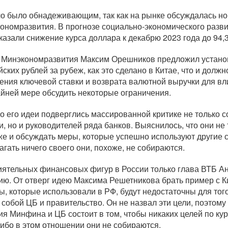
о было обнадеживающим, так как на рынке обсуждалась но
ономразвития. В прогнозе
социально-экономического
разви
казали снижение курса доллара к декабрю 2023 года до 94,3
 Минэкономразвития Максим Орешников предложил установ
йских рублей за рубеж, как это сделано в Китае, что и должн
ения ключевой ставки и возврата валютной выручки для вли
айней мере обсудить некоторые ограничения.
о его идеи подверглись массированной критике не только 
и, но и руководителей ряда банков. Выяснилось, что они не
же и обсуждать меры, которые успешно используют другие с
агать ничего своего они, похоже, не собираются.
иятельных финансовых фигур в России только глава ВТБ А
ию. От отверг идею Максима Решетникова брать пример с Ки
ы, которые использовали в РФ, будут недостаточны для того
 собой ЦБ и правительство. Он не назвал эти цели, поэтому н
ия Минфина и ЦБ состоит в том, чтобы никаких целей по курс
либо
в этом отношении они не собираются.