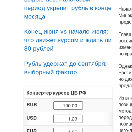
период укрепит рубль в конце
Начал
месяца
Минэк
предс
Конец июня vs начало июля:
Глава
что движет курсом и ждать ли
росси
80 рублей
измен
по кр
Рубль удержат до сентября:
Однак
выборный фактор
Росси
но да
предл
Конвертер курсов ЦБ РФ
Из вл
позиц
RUB
метод
перед
USD
позиц
чего-
EUR