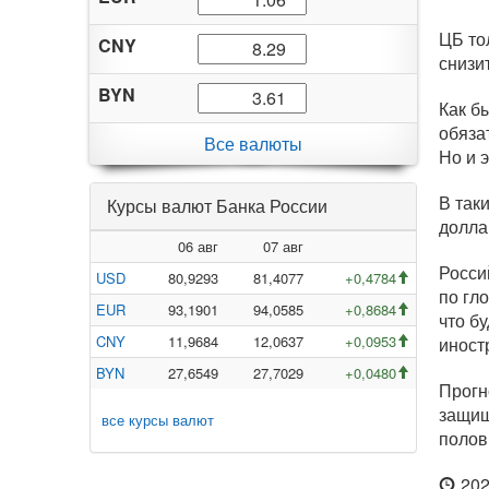
ЦБ то
CNY
снизи
BYN
Как б
обяза
Все валюты
Но и 
В так
Курсы валют Банка России
долла
06 авг
07 авг
Росси
USD
80,9293
81,4077
+0,4784
по гл
EUR
93,1901
94,0585
+0,8684
что б
CNY
11,9684
12,0637
+0,0953
иност
BYN
27,6549
27,7029
+0,0480
Прогн
защищ
все курсы валют
полов
202