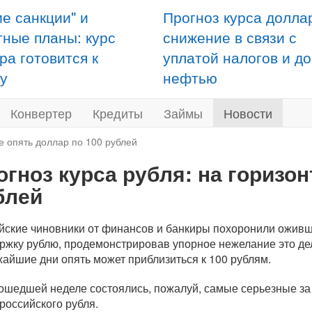
ие санкции" и
Прогноз курса долла
тные планы: курс
снижение в связи с
ра готовится к
уплатой налогов и д
у
нефтью
Конвертер
Кредиты
Займы
Новости
те опять доллар по 100 рублей
огноз курса рубля: на горизон
блей
йские чиновники от финансов и банкиры похоронили ожившу
ржку рублю, продемонстрировав упорное нежелание это дел
жайшие дни опять может приблизиться к 100 рублям.
ошедшей неделе состоялись, пожалуй, самые серьезные за 
 российского рубля.