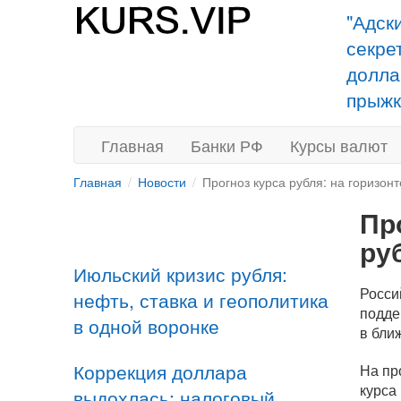
"Адск
секре
долла
прыжк
Главная
Банки РФ
Курсы валют
Главная
Новости
Прогноз курса рубля: на горизон
Пр
ру
Июльский кризис рубля:
Росси
нефть, ставка и геополитика
подде
в одной воронке
в бли
Коррекция доллара
На пр
курса
выдохлась: налоговый