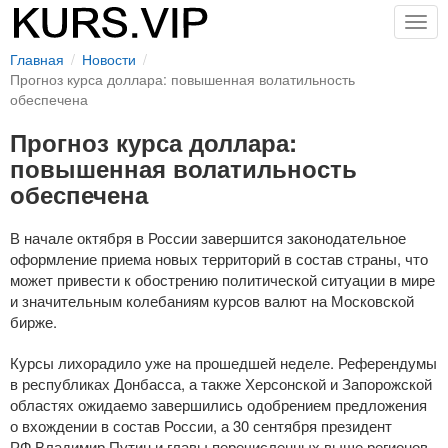
Togg
navig
Главная
Новости
Прогноз курса доллара: повышенная волатильность
обеспечена
Прогноз курса доллара:
повышенная волатильность
обеспечена
В начале октября в России завершится законодательное
оформление приема новых территорий в состав страны, что
может привести к обострению политической ситуации в мире
и значительным колебаниям курсов валют на Московской
бирже.
Курсы лихорадило уже на прошедшей неделе. Референдумы
в республиках Донбасса, а также Херсонской и Запорожской
областях ожидаемо завершились одобрением предложения
о вхождении в состав России, а 30 сентября президент
РФ Владимир Путин и главы перечисленных выше регионов