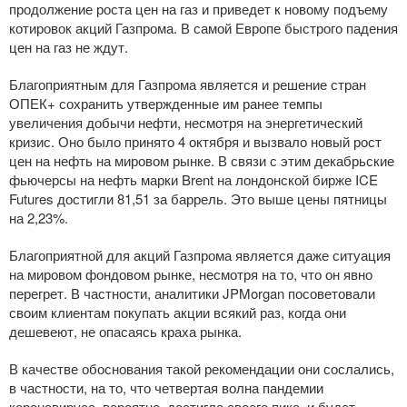
продолжение роста цен на газ и приведет к новому подъему
котировок акций Газпрома. В самой Европе быстрого падения
цен на газ не ждут.
Благоприятным для Газпрома является и решение стран
ОПЕК+ сохранить утвержденные им ранее темпы
увеличения добычи нефти, несмотря на энергетический
кризис. Оно было принято 4 октября и вызвало новый рост
цен на нефть на мировом рынке. В связи с этим декабрьские
фьючерсы на нефть марки Brent на лондонской бирже ICE
Futures достигли 81,51 за баррель. Это выше цены пятницы
на 2,23%.
Благоприятной для акций Газпрома является даже ситуация
на мировом фондовом рынке, несмотря на то, что он явно
перегрет. В частности, аналитики JPMorgan посоветовали
своим клиентам покупать акции всякий раз, когда они
дешевеют, не опасаясь краха рынка.
В качестве обоснования такой рекомендации они сослались,
в частности, на то, что четвертая волна пандемии
коронавируса, вероятно, достигла своего пика, и будет