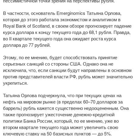
пессимистичной точки зрения на перспективы рубля.
В частности, основатель Emerginomics Татьяна Орлова,
которая до этого работала экономистом и аналитиком в
Royal Bank of Scotland, в своем обзоре прогнозирует падение
курса доллара к концу текущего года до 68,1 рубля. Правда,
во II квартале текущего года она ожидает роста курса
доллара до 77 рублей.
Этому, по ее мнению, будет способствовать принятие
серьезных санкций со стороны США. Однако она не
исключила, что, если санкции будут направлены в основном
против представителей власти РФ, рубль может значительно
укрепиться.
Татьяна Орлова подчеркнула, что при текущих ценах на
нефть на мировом рынке (в пределах 60–70 долларов за
баррель) рубль кажется существенно недооцененным. Она
также прогнозирует ужесточение
денежно-кредитной
политики Банка России, который, по ее мнению, уже во
втором квартале текущего года может увеличить свою
ключевую ставку на 50 базисных пунктов — до 5%.