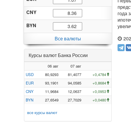
Первы
предс
CNY
года 
ипоте
BYN
увели
Все валюты
202
Курсы валют Банка России
06 авг
07 авг
USD
80,9293
81,4077
+0,4784
EUR
93,1901
94,0585
+0,8684
CNY
11,9684
12,0637
+0,0953
BYN
27,6549
27,7029
+0,0480
все курсы валют