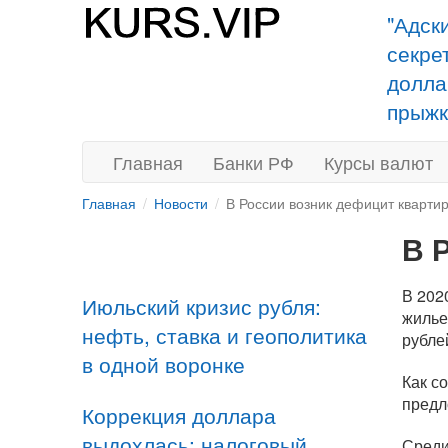
"Адск
секре
долла
прыжк
Главная
Банки РФ
Курсы валют
Главная
Новости
В России возник дефицит кварти
В 
В 202
Июльский кризис рубля:
жилье
нефть, ставка и геополитика
рубле
в одной воронке
Как с
предл
Коррекция доллара
выдохлась: налоговый
Среди