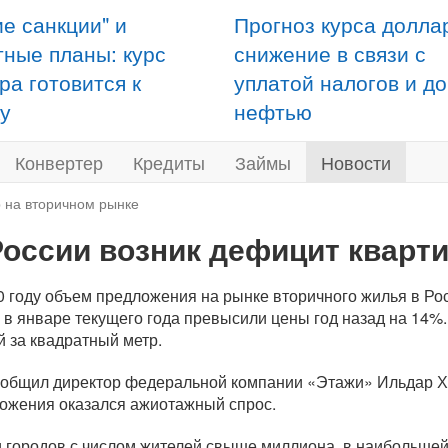
ие санкции" и
Прогноз курса долла
тные планы: курс
снижение в связи с
ра готовится к
уплатой налогов и д
у
нефтью
Конвертер
Кредиты
Займы
Новости
р на вторичном рынке
России возник дефицит кварт
0 году объем предложения на рынке вторичного жилья в Рос
 в январе текущего года превысили цены год назад на 14%.
й за квадратный метр.
ообщил директор федеральной компании «Этажи» Ильдар Ху
ожения оказался ажиотажный спрос.
 городов с числом жителей свыше миллиона, в наибольшей