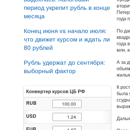
втори
период укрепит рубль в конце
Петер
месяца
года 
Конец июня vs начало июля:
По да
квадр
что движет курсом и ждать ли
года 
80 рублей
млн. 
Рубль удержат до сентября:
А за 
объем
выборный фактор
жилья
К рос
Конвертер курсов ЦБ РФ
была 
ссудн
RUB
выраж
USD
Дальн
EUR