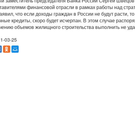
й заместитель председателя Банка России Сергей Швецов н
тавителями финансовой отрасли в рамках работы над стра
заявил, что если доходы граждан в России не будут расти, т
чные кредиты, скоро будет исчерпан. В этом случае распо
чению объемов жилищного строительства выполнить не уда
1-03-25