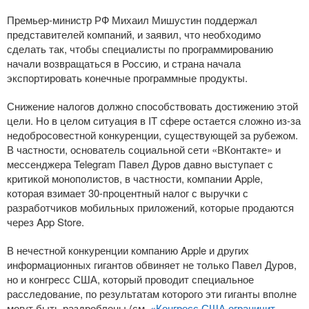
Премьер-министр
РФ Михаил Мишустин поддержал
представителей компаний, и заявил, что необходимо
сделать так, чтобы специалисты по программированию
начали возвращаться в Россию, и страна начала
экспортировать конечные программные продукты.
Снижение налогов должно способствовать достижению этой
цели. Но в целом ситуация в IT сфере остается сложно
из-за
недобросовестной конкуренции, существующей за рубежом.
В частности, основатель социальной сети «ВКонтакте» и
мессенджера Telegram Павел Дуров давно выступает с
критикой монополистов, в частности, компании Apple,
которая взимает
30-процентный
налог с выручки с
разработчиков мобильных приложений, которые продаются
через App Store.
В нечестной конкуренции компанию Apple и других
информационных гигантов обвиняет не только Павел Дуров,
но и конгресс США, который проводит специальное
расследование, по результатам которого эти гиганты вполне
могут быть раздроблены (см.
«Конгресс США ограничит