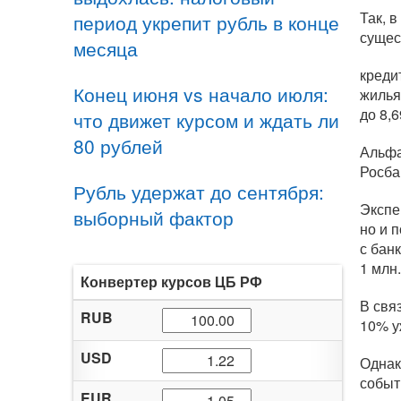
Так, 
период укрепит рубль в конце
сущес
месяца
креди
Конец июня vs начало июля:
жилья
до 8,
что движет курсом и ждать ли
80 рублей
Альфа
Росба
Рубль удержат до сентября:
Экспе
выборный фактор
но и 
с бан
1 млн.
Конвертер курсов ЦБ РФ
В свя
RUB
10% у
USD
Однак
событ
EUR