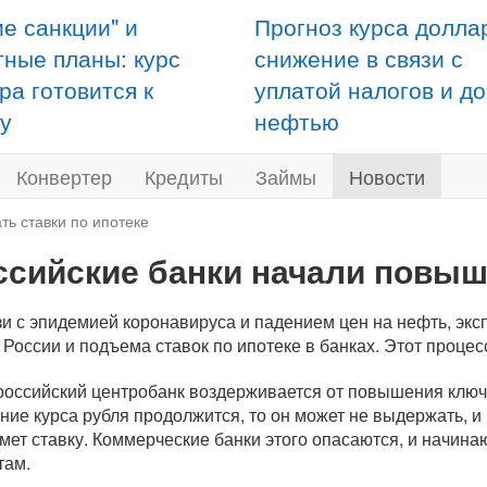
ие санкции" и
Прогноз курса долла
тные планы: курс
снижение в связи с
ра готовится к
уплатой налогов и д
у
нефтью
Конвертер
Кредиты
Займы
Новости
ть ставки по ипотеке
ссийские банки начали повыша
зи с эпидемией коронавируса и падением цен на нефть, эк
 России и подъема ставок по ипотеке в банках. Этот процес
российский центробанк воздерживается от повышения ключе
ние курса рубля продолжится, то он может не выдержать, и 
мет ставку. Коммерческие банки этого опасаются, и начин
там.