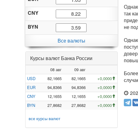
Однак
CNY
так к
приде
BYN
не по
Однак
Все валюты
посту
довер
Курсы валют Банка России
повыш
08 авг
09 авг
Более
USD
82,1665
82,1665
+0,0000
случа
EUR
94,8366
94,8366
+0,0000
202
CNY
12,1655
12,1655
+0,0000
BYN
27,8682
27,8682
+0,0000
все курсы валют