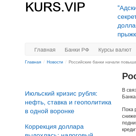
"Адск
секре
долла
прыжк
Главная
Банки РФ
Курсы валют
Главная
Новости
Российские банки начали повыша
Ро
В свя
Июльский кризис рубля:
Банка
нефть, ставка и геополитика
Пока 
в одной воронке
сниже
подни
Коррекция доллара
креди
выдохлась: налоговый