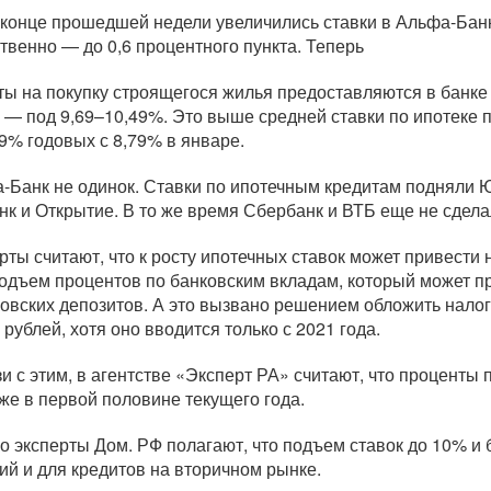
в конце прошедшей недели увеличились ставки в
Альфа-Бан
твенно — до 0,6 процентного пункта. Теперь
ты на покупку строящегося жилья предоставляются в банке 
 — под 9,69–10,49%. Это выше средней ставки по ипотеке п
69% годовых с 8,79% в январе.
-Банк
не одинок. Ставки по ипотечным кредитам подняли 
нк и Открытие. В то же время Сбербанк и ВТБ еще не сдела
рты считают, что к росту ипотечных ставок может привести 
подъем процентов по банковским вкладам, который может пр
ковских депозитов. А это вызвано решением обложить нало
 рублей, хотя оно вводится только с 2021 года.
зи с этим, в агентстве «Эксперт РА» считают, что проценты
же в первой половине текущего года.
о эксперты Дом. РФ полагают, что подъем ставок до 10% и
ий и для кредитов на вторичном рынке.