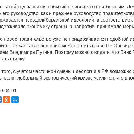
о такой ход развития событий не является неизбежным. Дел
ак его руководство, как и прежнее руководство правительс
рживается псевдолиберальной идеологии, в соответствие с
ддерживало экономику страны, а напротив, принимало мер
о новое правительство уже не придерживается подобной ид
пить, так как такое решение может стоить главе ЦБ Эльвире
ием Владимира Путина. Поэтому можно ожидать, что Банк Ро
ать ставку.
 того, с учетом частичной смены идеологии в РФ возможно 
е, если глобальный экономический кризис усилится, что впо
0-04-01