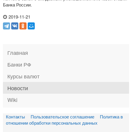
Банка России.
2019-11-21
Главная
Банки РФ
Курсы валют
Новости
Wiki
Контакты
Пользовательское соглашение
Политика в
отношении обработки персональных данных