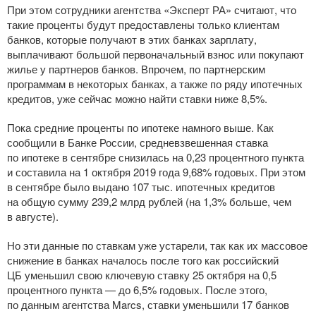
При этом сотрудники агентства «Эксперт РА» считают, что
такие проценты будут предоставлены только клиентам
банков, которые получают в этих банках зарплату,
выплачивают большой первоначальный взнос или покупают
жилье у партнеров банков. Впрочем, по партнерским
программам в некоторых банках, а также по ряду ипотечных
кредитов, уже сейчас можно найти ставки ниже 8,5%.
Пока средние проценты по ипотеке намного выше. Как
сообщили в Банке России, средневзвешенная ставка
по ипотеке в сентябре снизилась на 0,23 процентного пункта
и составила на 1 октября 2019 года 9,68% годовых. При этом
в сентябре было выдано 107 тыс. ипотечных кредитов
на общую сумму 239,2 млрд рублей (на 1,3% больше, чем
в августе).
Но эти данные по ставкам уже устарели, так как их массовое
снижение в банках началось после того как российский
ЦБ уменьшил свою ключевую ставку 25 октября на 0,5
процентного пункта — до 6,5% годовых. После этого,
по данным агентства Marcs, ставки уменьшили 17 банков