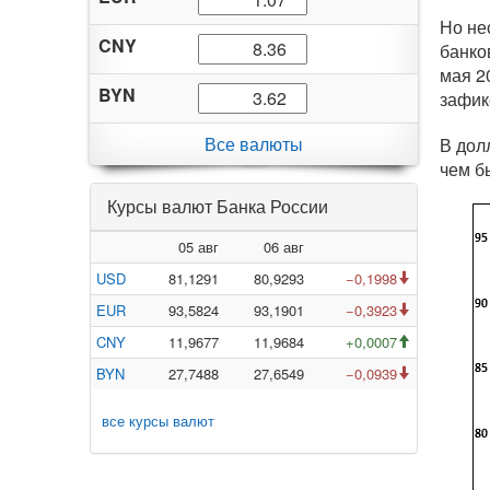
Но не
CNY
банко
мая 2
BYN
зафик
Все валюты
В дол
чем б
Курсы валют Банка России
05 авг
06 авг
USD
81,1291
80,9293
−0,1998
EUR
93,5824
93,1901
−0,3923
CNY
11,9677
11,9684
+0,0007
BYN
27,7488
27,6549
−0,0939
все курсы валют