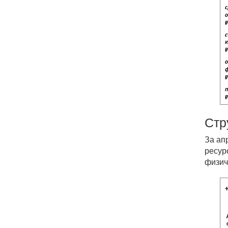
Стр
За ап
ресур
физич