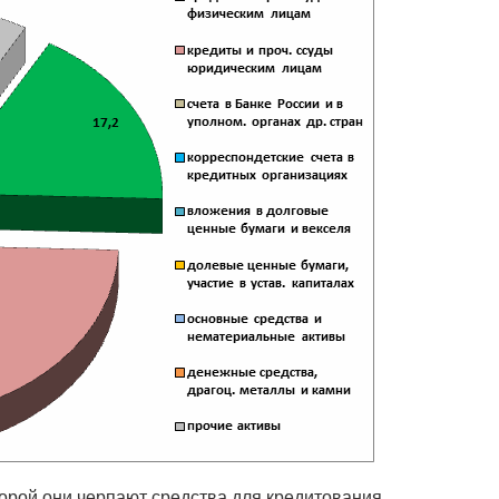
торой они черпают средства для кредитования