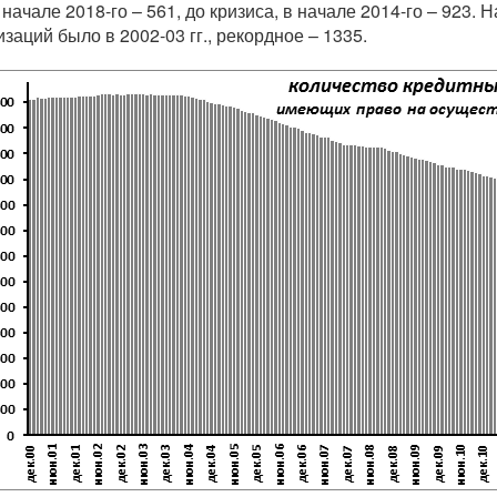
в начале 2018-го – 561, до кризиса, в начале 2014-го – 92
изаций было в 2002-03 гг., рекордное – 1335.