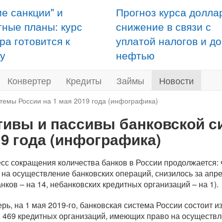
ие санкции" и
Прогноз курса долла
тные планы: курс
снижение в связи с
ра готовится к
уплатой налогов и д
у
нефтью
Конвертер
Кредиты
Займы
Новости
стемы России на 1 мая 2019 года (инфографика)
тивы и пассивы банковской с
19 года (инфографика)
сс сокращения количества банков в России продолжается:
 на осуществление банковских операций, снизилось за апрель
анков – на 14, небанковских кредитных организаций – на 1).
ерь, на 1 мая 2019-го, банковская система России состоит и
: 469 кредитных организаций, имеющих право на осуществл