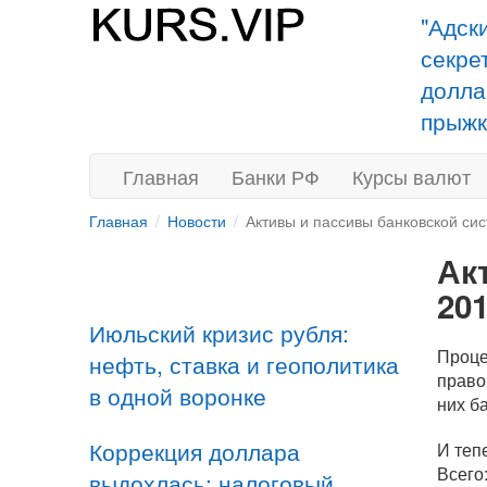
"Адск
секре
долла
прыжк
Главная
Банки РФ
Курсы валют
Главная
Новости
Активы и пассивы банковской си
Ак
20
Июльский кризис рубля:
Проце
нефть, ставка и геополитика
право
в одной воронке
них б
Коррекция доллара
И теп
Всего
выдохлась: налоговый