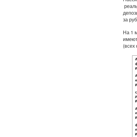
реаль
депоз
за ру
На 1 
имеют
(всех