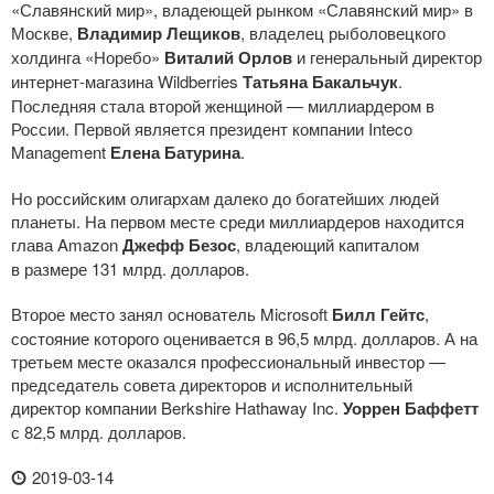
«Славянский мир», владеющей рынком «Славянский мир» в
Москве,
Владимир Лещиков
, владелец рыболовецкого
холдинга «Норебо»
Виталий Орлов
и генеральный директор
интернет-магазина
Wildberries
Татьяна Бакальчук
.
Последняя стала второй женщиной — миллиардером в
России. Первой является президент компании Inteco
Management
Елена Батурина
.
Но российским олигархам далеко до богатейших людей
планеты. На первом месте среди миллиардеров находится
глава Amazon
Джефф Безос
, владеющий капиталом
в размере 131 млрд. долларов.
Второе место занял основатель Microsoft
Билл Гейтс
,
состояние которого оценивается в 96,5 млрд. долларов. А на
третьем месте оказался профессиональный инвестор —
председатель совета директоров и исполнительный
директор компании Berkshire Hathaway Inc.
Уоррен Баффетт
с 82,5 млрд. долларов.
2019-03-14