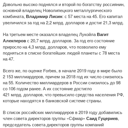
Довольно высоко поднялся и второй по богатству россиянин,
основной владелец Новолипецкого металлургического
комбината,
Владимир Лисин
: с 57 места на 45. Его капитал
увеличился за год на 2,2 млрд. долларов и достиг 21,3 млрд.
На третьем месте оказался владелец Лукойла
Вагит
Алекперов
с 20,7 млрд. долларов. За год его состояние
приросло на 4,3 млрд. долларов, что позволило ему
подняться в списке богатейших людей планеты с 78 места
на 47.
Всего же, по оценке Forbes, в начале 2019 году в мире было
2 153 миллиардеров, причем за 2018 год их число снизилось
на 55. Количество миллиардеров в России снизилось до 98
со 106 годом ранее. А их состояние достигло
421 млрд. долларов, что превысило средства населения РФ,
которые находятся в банковской системе страны.
В список российских миллиардеров в 2019 году добавились
член совета директоров группы «Сфмар»
Саид Гуцериев
,
председатель совета директоров группы компаний