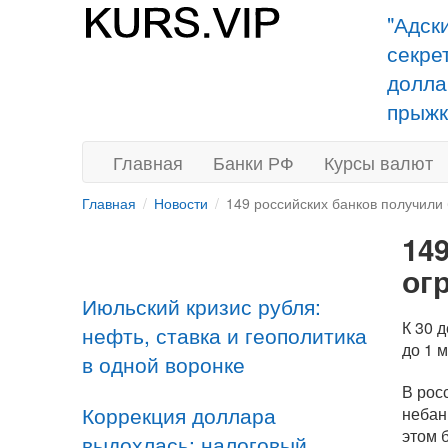
"Адск
секре
долла
прыжк
Главная
Банки РФ
Курсы валют
Главная
Новости
149 российских банков получили
14
ог
Июльский кризис рубля:
К 30 
нефть, ставка и геополитика
до 1 м
в одной воронке
В рос
Коррекция доллара
небан
этом 
выдохлась: налоговый