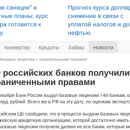
ие санкции" и
Прогноз курса долла
тные планы: курс
снижение в связи с
ра готовится к
уплатой налогов и д
у
нефтью
Конвертер
Кредиты
Займы
Новости
 базовые лицензии с ограниченными правами
9 российских банков получили
раниченными правами
декабря Банк России выдал базовые лицензии 149 банкам, ка
лрд. рублей. Всего же в РФ на эту дату, по оценкам эксперт
сийском ЦБ сообщили, что в процессе выдачи базовых лицен
ковскую кредитную организацию, которой достаточно иметь к
базовые лицензии получили далеко не все банки, которые мо