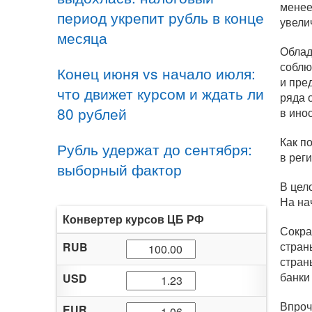
менее
период укрепит рубль в конце
увели
месяца
Облад
соблю
Конец июня vs начало июля:
и пре
что движет курсом и ждать ли
ряда 
80 рублей
в ино
Как п
Рубль удержат до сентября:
в рег
выборный фактор
В цел
На на
Конвертер курсов ЦБ РФ
Сокра
стран
RUB
стран
банки
USD
Впроч
EUR