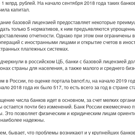
 1 млрд. рублей. На начало сентября 2018 года таких банко
чила капитал.
ание базовой лицензией предоставляет некоторые преиму
дать только 5 нормативов, к ним предъявляются упрощен
доставлению отчетности. Однако при этом они ограничены в
операций с иностранными лицами и открытие счетов в иност
странных платежных системах.
одчеркнули в российском ЦБ, банки с базовой лицензией до
ионах страны для населения, а также малого и среднего биз
ом в России, по оценке портала bancrf.ru, на начало 2019 
чало 2018 года их было 517, то есть всего за год в стране с
щение числа банков идет в основном, за счет мелких органи
ы остается почти без изменений. Банк России ежемесячно 
ы. Это позволяет физическим и юридическим лицам ориенти
 наиболее надежны.
ем, бывает, что проблемы возникают и у крупнейших банков.