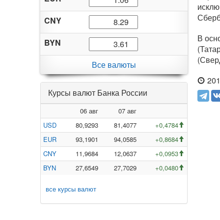
исклю
Сберб
CNY
В осн
BYN
(Тата
(Свер
Все валюты
201
Курсы валют Банка России
06 авг
07 авг
USD
80,9293
81,4077
+0,4784
EUR
93,1901
94,0585
+0,8684
CNY
11,9684
12,0637
+0,0953
BYN
27,6549
27,7029
+0,0480
все курсы валют