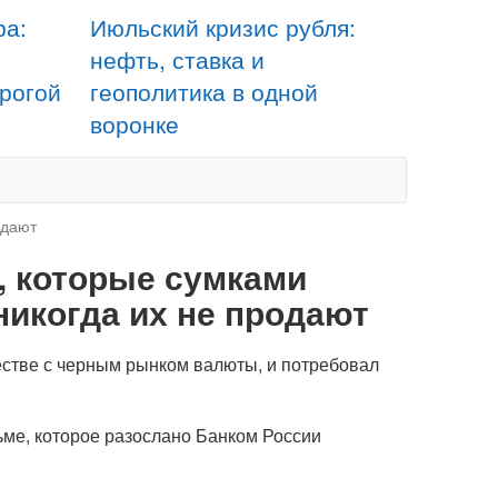
ра:
Июльский кризис рубля:
нефть, ставка и
орогой
геополитика в одной
воронке
одают
, которые сумками
никогда их не продают
естве с черным рынком валюты, и потребовал
ьме, которое разослано Банком России