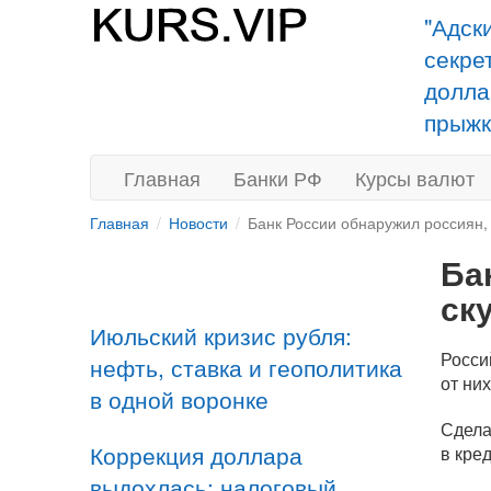
"Адск
секре
долла
прыжк
Главная
Банки РФ
Курсы валют
Главная
Новости
Банк России обнаружил россиян,
Ба
ск
Июльский кризис рубля:
Росси
нефть, ставка и геополитика
от ни
в одной воронке
Сдела
Коррекция доллара
в кре
выдохлась: налоговый