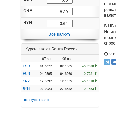
они м
решат
CNY
валют
BYN
В ЦБ 
Не ис
Все валюты
в бан
спрос
Курсы валют Банка России
201
07 авг
08 авг
USD
81,4077
82,1665
+0,7588
EUR
94,0585
94,8366
+0,7781
CNY
12,0637
12,1655
+0,1018
BYN
27,7029
27,8682
+0,1653
все курсы валют