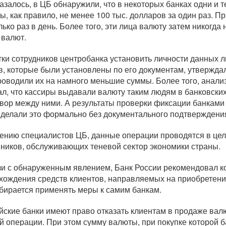
казалось, в ЦБ обнаружили, что в некоторых банках одни и
ы, как правило, не менее 100 тыс. долларов за один раз. П
лько раз в день. Более того, эти лица валюту затем никогда
 валют.
ки сотрудников центробанка установить личности данных лю
в, которые были установлены по его документам, утвержда
роводили их на намного меньшие суммы. Более того, анализ
ал, что кассиры выдавали валюту таким людям в банковских 
овор между ними. А результаты проверки фиксации банками 
 делали это формально без документального подтверждени
ению специалистов ЦБ, данные операции проводятся в це
ников, обслуживающих теневой сектор экономики страны.
зи с обнаруженным явлением, Банк России рекомендовал к
хождения средств клиентов, направляемых на приобретение
бирается применять меры к самим банкам.
йские банки имеют право отказать клиентам в продаже валю
й операции. При этом сумму валюты, при покупке которой