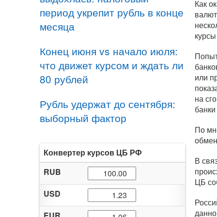
Как о
период укрепит рубль в конце
валют
месяца
неско
курсы
Конец июня vs начало июля:
Попыт
что движет курсом и ждать ли
банко
80 рублей
или п
показ
на сг
Рубль удержат до сентября:
банки
выборный фактор
По мн
обмен
Конвертер курсов ЦБ РФ
В свя
проис
RUB
ЦБ со
USD
Росси
данно
EUR