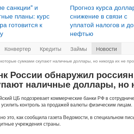
ие санкции" и
Прогноз курса долла
тные планы: курс
снижение в связи с
ра готовится к
уплатой налогов и д
у
нефтью
Конвертер
Кредиты
Займы
Новости
 которые сумками скупают наличные доллары, но никогда их не пр
нк России обнаружил россиян
упают наличные доллары, но 
йский ЦБ подозревает коммерческие банки РФ в сотруднич
х усилить контроль за продажей валюты физическим лицам.
но это, как сообщила газета Ведомости, в специальном пис
дитные учреждения страны.