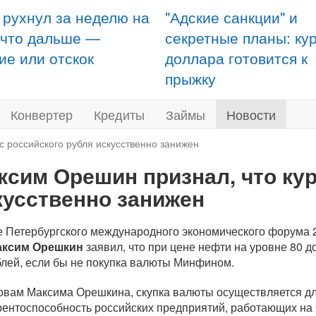
 рухнул за неделю на
"Адские санкции" и
 что дальше —
секретные планы: ку
ие или отскок
доллара готовится к
прыжку
Конвертер
Кредиты
Займы
Новости
с российского рубля искусственно занижен
ксим Орешин признал, что кур
кусственно занижен
е Петербургского международного экономического форума 
аксим Орешкин
заявил, что при цене нефти на уровне 80 д
блей, если бы не покупка валюты Минфином.
овам Максима Орешкина, скупка валюты осуществляется дл
рентоспособность российских предприятий, работающих на 