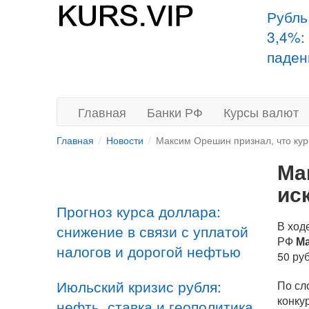
Рубль
3,4%:
паден
Главная
Банки РФ
Курсы валют
Главная
Новости
Максим Орешин признал, что кур
Ма
ис
Прогноз курса доллара:
В ход
снижение в связи с уплатой
РФ
М
налогов и дорогой нефтью
50 ру
Июльский кризис рубля:
По сл
конку
нефть, ставка и геополитика