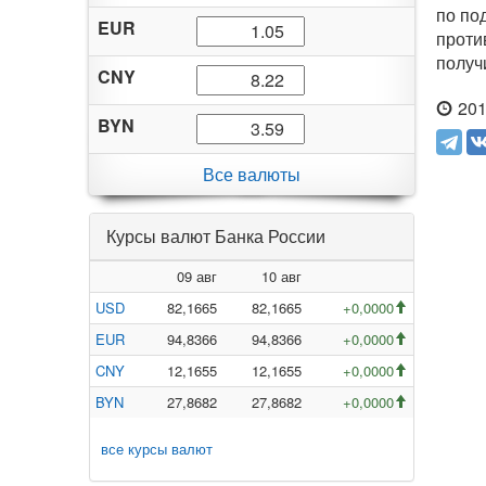
по по
EUR
проти
получ
CNY
201
BYN
Все валюты
Курсы валют Банка России
09 авг
10 авг
USD
82,1665
82,1665
+0,0000
EUR
94,8366
94,8366
+0,0000
CNY
12,1655
12,1655
+0,0000
BYN
27,8682
27,8682
+0,0000
все курсы валют