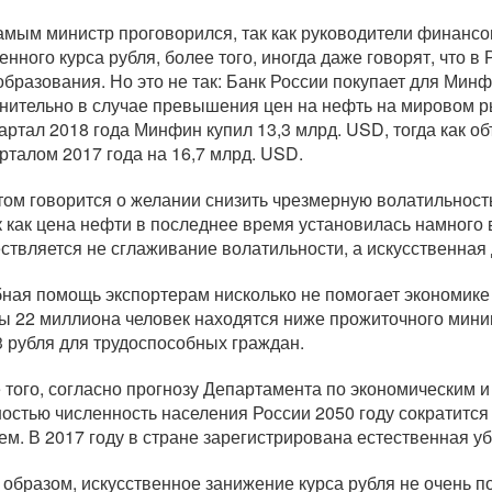
амым министр проговорился, так как руководители финансо
енного курса рубля, более того, иногда даже говорят, что 
образования. Но это не так: Банк России покупает для Минф
нительно в случае превышения цен на нефть на мировом ры
квартал 2018 года Минфин купил 13,3 млрд. USD, тогда как 
арталом 2017 года на 16,7 млрд. USD.
том говорится о желании снизить чрезмерную волатильность
к как цена нефти в последнее время установилась намного
ствляется не сглаживание волатильности, а искусственная
ная помощь экспортерам нисколько не помогает экономике 
ы 22 миллиона человек находятся ниже прожиточного мини
3 рубля для трудоспособных граждан.
 того, согласно прогнозу Департамента по экономическим 
ностью численность населения России 2050 году сократится
ем. В 2017 году в стране зарегистрирована естественная у
 образом, искусственное занижение курса рубля не очень п