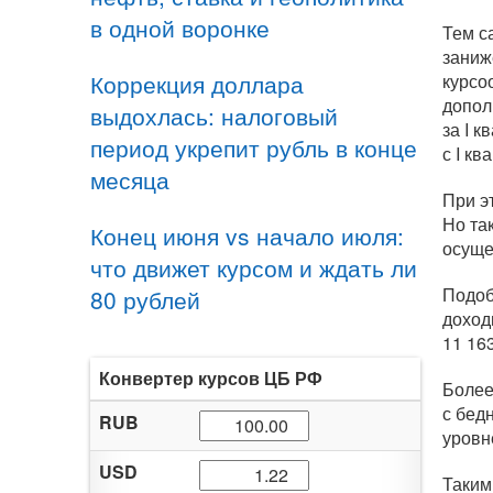
в одной воронке
Тем с
заниж
Коррекция доллара
курсо
допол
выдохлась: налоговый
за I 
период укрепит рубль в конце
с I кв
месяца
При э
Но та
Конец июня vs начало июля:
осуще
что движет курсом и ждать ли
Подоб
80 рублей
доход
11 16
Конвертер курсов ЦБ РФ
Более
с бед
RUB
уровн
USD
Таким