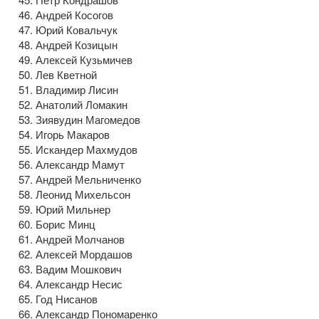
Андрей Косогов
Юрий Ковальчук
Андрей Козицын
Алексей Кузьмичев
Лев Кветной
Владимир Лисин
Анатолий Ломакин
Зиявудин Магомедов
Игорь Макаров
Искандер Махмудов
Александр Мамут
Андрей Мельниченко
Леонид Михельсон
Юрий Мильнер
Борис Минц
Андрей Молчанов
Алексей Мордашов
Вадим Мошкович
Александр Несис
Год Нисанов
Александр Пономаренко