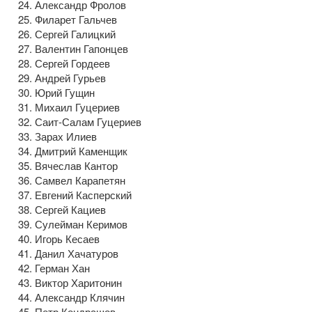
Александр Фролов
Филарет Гальчев
Сергей Галицкий
Валентин Гапонцев
Сергей Гордеев
Андрей Гурьев
Юрий Гущин
Михаил Гуцериев
Саит-Салам
Гуцериев
Зарах Илиев
Дмитрий Каменщик
Вячеслав Кантор
Самвел Карапетян
Евгений Касперский
Сергей Кациев
Сулейман Керимов
Игорь Кесаев
Данил Хачатуров
Герман Хан
Виктор Харитонин
Александр Клячин
Петр Кондрашов