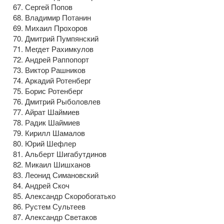
Сергей Попов
Владимир Потанин
Михаил Прохоров
Дмитрий Пумпянский
Мегдет Рахимкулов
Андрей Раппопорт
Виктор Рашников
Аркадий Ротенберг
Борис Ротенберг
Дмитрий Рыболовлев
Айрат Шаймиев
Радик Шаймиев
Кирилл Шамалов
Юрий Шефлер
Альберт Шигабутдинов
Микаил Шишханов
Леонид Симановский
Андрей Скоч
Александр Скоробогатько
Рустем Сультеев
Александр Светаков