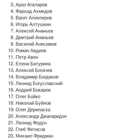
Араз Агаларов
Фархад Ахмедов
Вагит Алекперов
Игорь Алтушкин
Алексей Ананьев
Дмитрий Ананьев
Василий Анисимов
Роман Авдеев
Петр Авен
Елена Батурина
Алексей Богачев
Владимир Богданов
Леонид Богуславский
Андрей Бокарев
Олег Бойко
Николай Буйнов
Олег Дерипаска
Александр Джапаридзе
Леонид Федун
Глеб Фетисов
Михаил Фридман