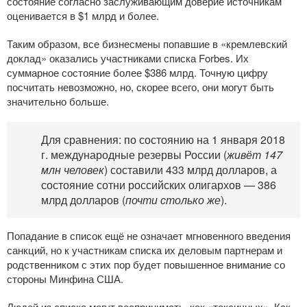
состояние согласно заслуживающим доверие источникам
оценивается в $1 млрд и более.
Таким образом, все бизнесмены попавшие в «кремлевский
доклад» оказались участниками списка Forbes. Их
суммарное состояние более $386 млрд. Точную цифру
посчитать невозможно, но, скорее всего, они могут быть
значительно больше.
Для сравнения: по состоянию на 1 января 2018
г. международные резервы России (
живёт 147
млн человек
) составили 433 млрд долларов, а
состояние сотни российских олигархов — 386
млрд долларов (
почти столько же
).
Попадание в список ещё не означает мгновенного введения
санкций, но к участникам списка их деловым партнерам и
родственником с этих пор будет повышенное внимание со
стороны Минфина США.
Людей из списка могут воспринимать, как «токсичных». Как