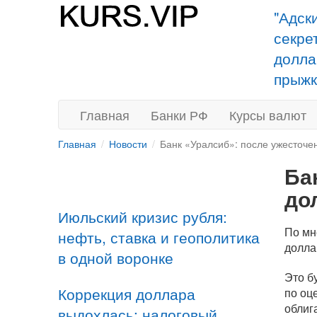
"Адск
секре
долла
прыжк
Главная
Банки РФ
Курсы валют
Главная
Новости
Банк «Уралсиб»: после ужесточе
Ба
до
Июльский кризис рубля:
По мн
нефть, ставка и геополитика
долла
в одной воронке
Это б
Коррекция доллара
по оц
облиг
выдохлась: налоговый