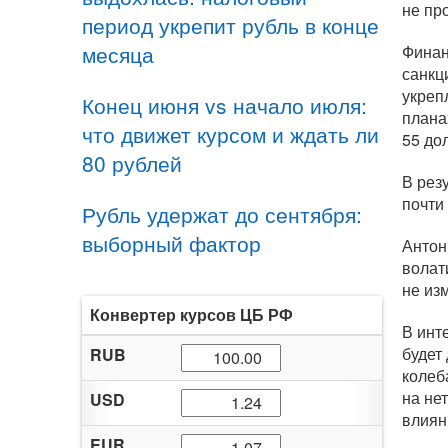
не пр
период укрепит рубль в конце
месяца
Финан
санкц
укреп
Конец июня vs начало июля:
плана
что движет курсом и ждать ли
55 до
80 рублей
В рез
почти
Рубль удержат до сентября:
выборный фактор
Антон
волат
не из
Конвертер курсов ЦБ РФ
В инт
будет
RUB
колеб
на не
USD
влиян
EUR