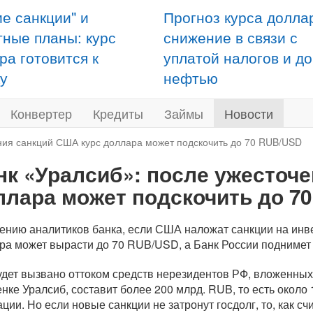
ие санкции" и
Прогноз курса долла
тные планы: курс
снижение в связи с
ра готовится к
уплатой налогов и д
у
нефтью
Конвертер
Кредиты
Займы
Новости
ния санкций США курс доллара может подскочить до 70 RUB/USD
нк «Уралсиб»: после ужесточ
ллара может подскочить до 7
ению аналитиков банка, если США наложат санкции на инве
ра может вырасти до 70 RUB/USD, а Банк России поднимет 
удет вызвано оттоком средств нерезидентов РФ, вложенных
енке Уралсиб, составит более 200 млрд. RUB, то есть окол
ации. Но если новые санкции не затронут госдолг, то, как с