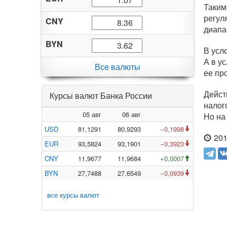
Таким
регул
CNY
диапа
BYN
В усл
А в у
Все валюты
ее пр
Дейст
Курсы валют Банка России
налог
05 авг
06 авг
Но на
USD
81,1291
80,9293
−0,1998
201
EUR
93,5824
93,1901
−0,3923
CNY
11,9677
11,9684
+0,0007
BYN
27,7488
27,6549
−0,0939
все курсы валют