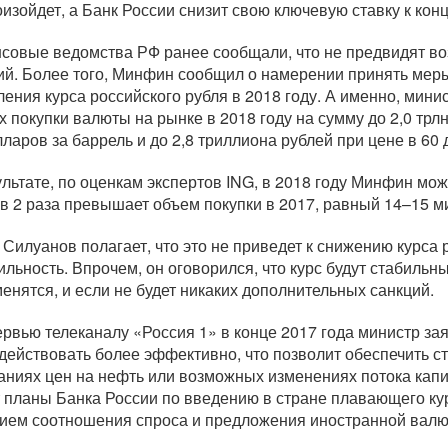
оизойдет, а Банк России снизит свою ключевую ставку к конц
совые ведомства РФ ранее сообщали, что не предвидят во
ий. Более того, Минфин сообщил о намерении принять ме
ления курса российского рубля в 2018 году. А именно, мин
х покупки валюты на рынке в 2018 году на сумму до 2,0 трлн
лларов за баррель и до 2,8 триллиона рублей при цене в 60 
ультате, по оценкам экспертов ING, в 2018 году Минфин мож
 в 2 раза превышает объем покупки в 2017, равный 14–15 м
 Силуанов полагает, что это не приведет к снижению курса 
ильность. Впрочем, он оговорился, что курс будут стабильн
менятся, и если не будет никаких дополнительных санкций.
ервью телеканалу «Россия 1» в конце 2017 года министр за
 действовать более эффективно, что позволит обеспечить с
аниях цен на нефть или возможных изменениях потока кап
т планы Банка России по введению в стране плавающего к
ием соотношения спроса и предложения иностранной валю