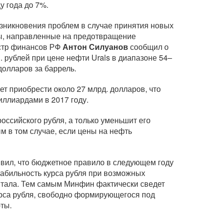
у года до 7%.
зникновения проблем в случае принятия новых
ры, направленные на предотвращение
истр финансов РФ
Антон Силуанов
сообщил о
. рублей при цене нефти Urals в диапазоне 54–
долларов за баррель.
ет приобрести около 27 млрд. долларов, что
иллиардами в 2017 году.
российского рубля, а только уменьшит его
ым в том случае, если цены на нефть
явил, что бюджетное правило в следующем году
табильность курса рубля при возможных
итала. Тем самым Минфин фактически сведет
урса рубля, свободно формирующегося под
ты.