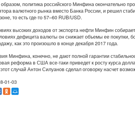
 образом, политика российского Минфина окончательно про
ятора валютного рынка вместо Банка России, и решил стаб
зоне, то есть
где-то
57–60 RUB/USD.
овиях высоких доходов от экспорта нефти Минфин собирает
словиях дефицита валюты он снижает объемы ее покупки, бо
одажу, как это произошло в конце декабря 2017 года.
вия Минфина, конечно, не дают полной гарантии стабильност
овая реформа в США
все-таки
приведет к росту курса долл
 этот случай Антон Силуанов сделал оговорку насчет возм
8-01-03