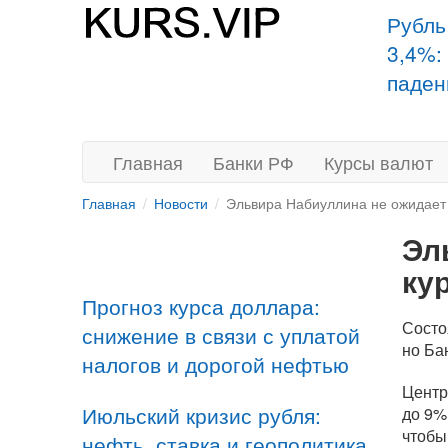
Рубль
3,4%:
паден
Главная
Банки РФ
Курсы валют
Главная
Новости
Эльвира Набиуллина не ожидает р
Эл
ку
Прогноз курса доллара:
Состо
снижение в связи с уплатой
но Ба
налогов и дорогой нефтью
Центр
Июльский кризис рубля:
до 9%
чтобы
нефть, ставка и геополитика