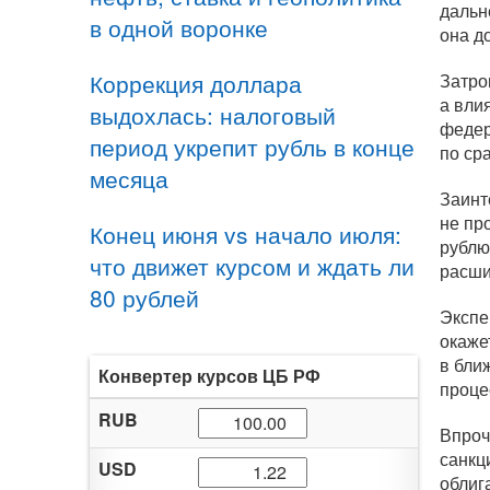
дальн
в одной воронке
она д
Коррекция доллара
Затро
а вли
выдохлась: налоговый
федер
период укрепит рубль в конце
по ср
месяца
Заинт
не пр
Конец июня vs начало июля:
рублю
что движет курсом и ждать ли
расши
80 рублей
Экспе
окаже
в бли
Конвертер курсов ЦБ РФ
проце
RUB
Впроч
санкц
USD
облиг