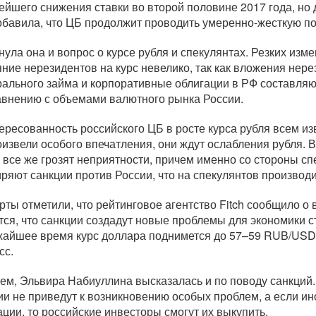
ейшего снижения ставки во второй половине 2017 года, но д
обавила, что ЦБ продолжит проводить
умеренно-жесткую
по
нула она и вопрос о курсе рубля и спекулянтах. Резких изме
яние нерезидентов на курс невелико, так как вложения нере
ального займа и корпоративные облигации в РФ составляю
авнению с объемами валютного рынка России.
ересованность российского ЦБ в росте курса рубля всем из
оизвели особого впечатления, они ждут ослабления рубля. В
 все же грозят неприятности, причем именно со стороны сп
ряют санкции против России, что на спекулянтов производи
рты отметили, что рейтинговое агентство Fitch сообщило о
тся, что санкции создадут новые проблемы для экономики ст
жайшее время курс доллара поднимется до 57–59 RUB/USD,
сс.
ем, Эльвира Набиуллина высказалась и по поводу санкций. 
ии не приведут к возникновению особых проблем, а если и
ации, то российские инвесторы смогут их выкупить.