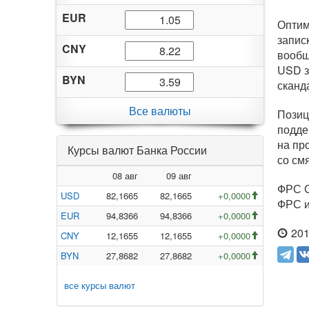
EUR
Оптим
запис
CNY
вообщ
USD з
BYN
сканд
Все валюты
Позиц
подде
на пр
Курсы валют Банка России
со см
08 авг
09 авг
ФРС С
USD
82,1665
82,1665
+0,0000
ФРС и
EUR
94,8366
94,8366
+0,0000
201
CNY
12,1655
12,1655
+0,0000
BYN
27,8682
27,8682
+0,0000
все курсы валют