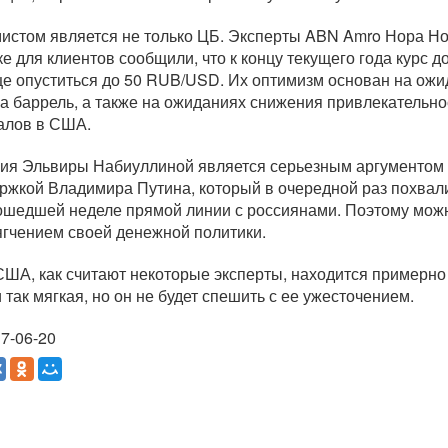
истом является не только ЦБ. Эксперты ABN Amro Нора Но
ке для клиентов сообщили, что к концу текущего года курс д
е опуститься до 50 RUB/USD. Их оптимизм основан на ожид
а баррель, а также на ожиданиях снижения привлекательно
алов в США.
ия Эльвиры Набиуллиной является серьезным аргументом в
ржкой Владимира Путина, который в очередной раз похвал
ошедшей неделе прямой линии с россиянами. Поэтому можно
ягчением своей денежной политики.
ША, как считают некоторые эксперты, находится примерно 
 так мягкая, но он не будет спешить с ее ужесточением.
7-06-20