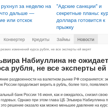
 рухнул за неделю на
"Адские санкции" и
 что дальше —
секретные планы: ку
ие или отскок
доллара готовится к
прыжку
Конвертер
Кредиты
Займы
Новости
езких изменений курса рубля, не все эксперты ей верят
ьвира Набиуллина не ожидает
рса рубля, не все эксперты ей
яние раздвоенности на валютном рынке РФ сохраняется: эк
нк России продолжает верить в рубль, более того, появляют
альный банк России 16 июня, как и ожидалось, снизил свою
 годовых. Однако при этом глава ЦБ Эльвира Набиуллина п
 это решение оказало как можно меньшее давление на курс 