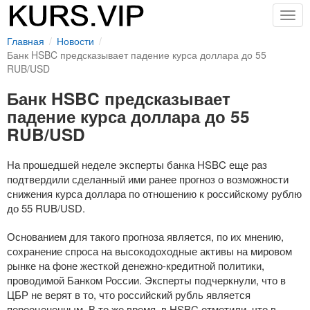
Togg
navig
Главная
Новости
Банк HSBC предсказывает падение курса доллара до 55
RUB/USD
Банк HSBC предсказывает
падение курса доллара до 55
RUB/USD
На прошедшей неделе эксперты банка HSBC еще раз
подтвердили сделанный ими ранее прогноз о возможности
снижения курса доллара по отношению к российскому рублю
до 55 RUB/USD.
Основанием для такого прогноза является, по их мнению,
сохранение спроса на высокодоходные активы на мировом
рынке на фоне жесткой
денежно-кредитной
политики,
проводимой Банком России. Эксперты подчеркнули, что в
ЦБР не верят в то, что российский рубль является
переоцененным. В то же время, в HSBC отметили, что в