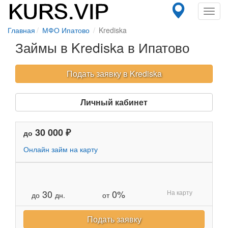
Toggl
navig
Главная
МФО Ипатово
Krediska
Займы в Krediska в Ипатово
Подать заявку в Krediska
Личный кабинет
30 000 ₽
до
Онлайн займ на карту
30
0%
На карту
до
дн.
от
Подать заявку