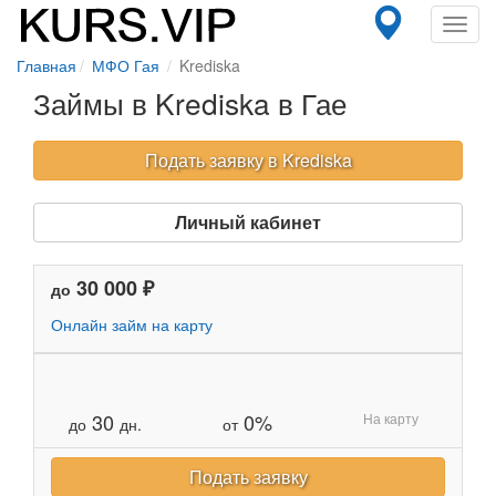
Toggl
navig
Главная
МФО Гая
Krediska
Займы в Krediska в Гае
Подать заявку в Krediska
Личный кабинет
30 000 ₽
до
Онлайн займ на карту
30
0%
На карту
до
дн.
от
Подать заявку