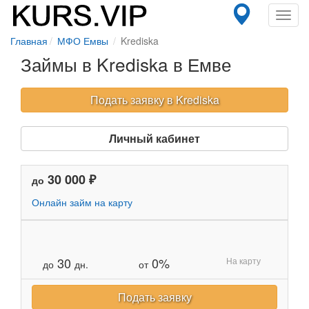
Toggl
navig
Главная
МФО Емвы
Krediska
Займы в Krediska в Емве
Подать заявку в Krediska
Личный кабинет
30 000 ₽
до
Онлайн займ на карту
30
0%
На карту
до
дн.
от
Подать заявку