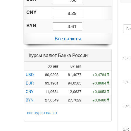
CNY
BYN
Вс
Все валюты
Курсы валют Банка России
1,55
06 авг
07 авг
USD
80,9293
81,4077
+0,4784
EUR
93,1901
94,0585
+0,8684
1,50
CNY
11,9684
12,0637
+0,0953
BYN
27,6549
27,7029
+0,0480
1,45
все курсы валют
1,40