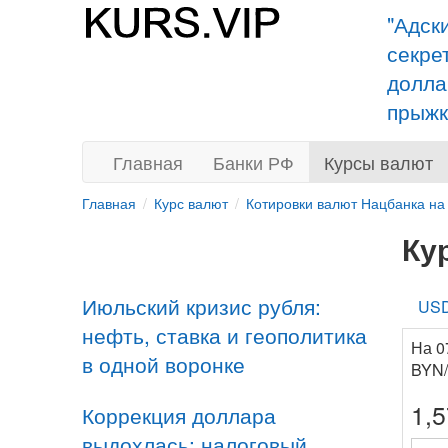
"Адск
секре
долла
прыжк
Главная
Банки РФ
Курсы валют
Главная
Курс валют
Котировки валют Нацбанка на
Ку
Июльский кризис рубля:
US
нефть, ставка и геополитика
На 0
в одной воронке
BYN/
1,
Коррекция доллара
выдохлась: налоговый