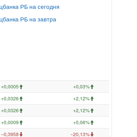
цбанка РБ на сегодня
цбанка РБ на завтра
+0,0005
+0,03%
+0,0326
+2,12%
+0,0326
+2,12%
+0,0009
+0,06%
−0,3958
−20,13%