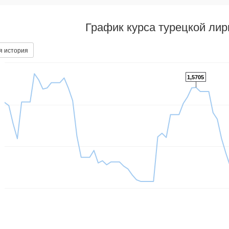
График курса турецкой ли
я история
1,5705