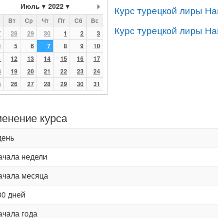
Июль
2022
Курс турецкой лиры На
Вт
Ср
Чт
Пт
Сб
Вс
Курс турецкой лиры На
7
28
29
30
1
2
3
4
5
6
7
8
9
10
1
12
13
14
15
16
17
8
19
20
21
22
23
24
5
26
27
28
29
30
31
енение курса
день
ачала недели
ачала месяца
30 дней
ачала года