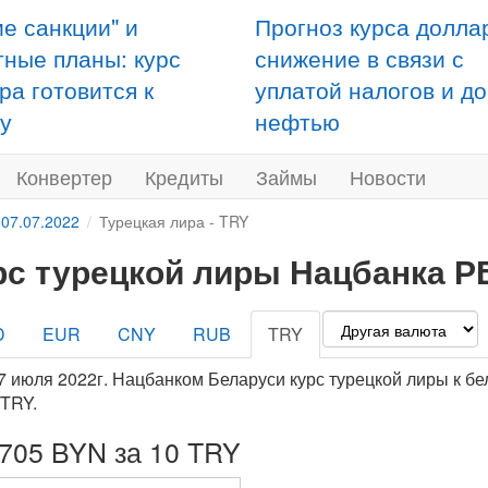
ие санкции" и
Прогноз курса долла
тные планы: курс
снижение в связи с
ра готовится к
уплатой налогов и д
у
нефтью
Конвертер
Кредиты
Займы
Новости
 07.07.2022
Турецкая лира - TRY
рс турецкой лиры Нацбанка РБ
D
EUR
CNY
RUB
TRY
7 июля 2022г. Нацбанком Беларуси курс турецкой лиры к бе
TRY.
5705 BYN за 10 TRY