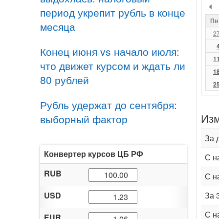
период укрепит рубль в конце
Пн
месяца
2
Конец июня vs начало июля:
1
что движет курсом и ждать ли
1
80 рублей
2
Рубль удержат до сентября:
Изм
выборный фактор
За 
Конвертер курсов ЦБ РФ
С н
RUB
С н
USD
За 
С н
EUR