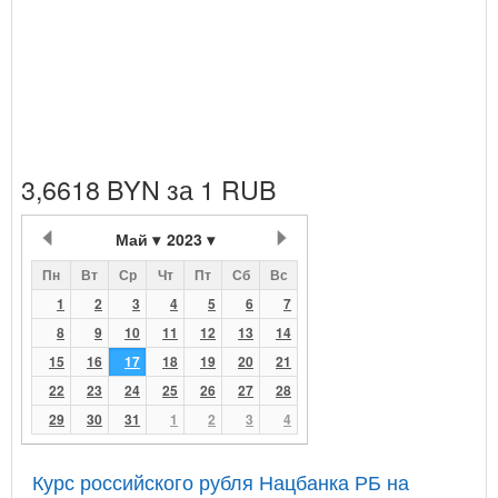
3,6618 BYN за 1 RUB
Май
2023
Пн
Вт
Ср
Чт
Пт
Сб
Вс
1
2
3
4
5
6
7
8
9
10
11
12
13
14
15
16
17
18
19
20
21
22
23
24
25
26
27
28
29
30
31
1
2
3
4
Курс российского рубля Нацбанка РБ на