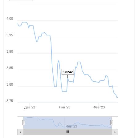
4,00
3,95
3,90
3,85
3,8242
3,80
3,75
Дек '22
Янв '23
Фев '23
Янв '23