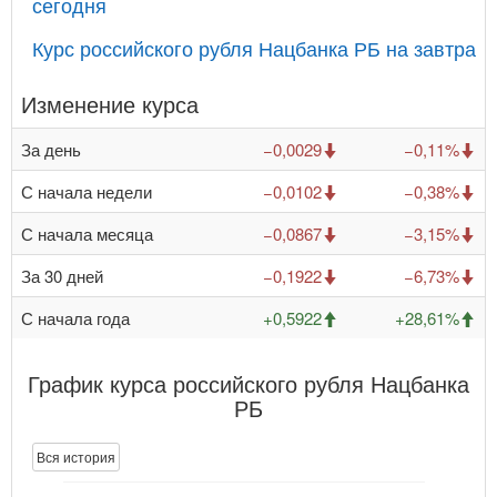
сегодня
Курс российского рубля Нацбанка РБ на завтра
Изменение курса
За день
−0,0029
−0,11%
С начала недели
−0,0102
−0,38%
С начала месяца
−0,0867
−3,15%
За 30 дней
−0,1922
−6,73%
С начала года
+0,5922
+28,61%
График курса российского рубля Нацбанка
РБ
Вся история