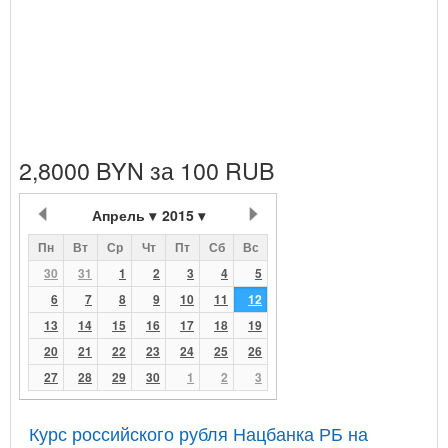
2,8000 BYN за 100 RUB
Апрель
2015
Пн
Вт
Ср
Чт
Пт
Сб
Вс
30
31
1
2
3
4
5
6
7
8
9
10
11
12
13
14
15
16
17
18
19
20
21
22
23
24
25
26
27
28
29
30
1
2
3
Курс российского рубля Нацбанка РБ на