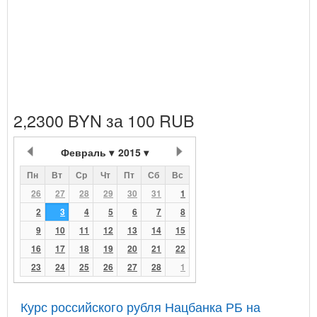
2,2300 BYN за 100 RUB
Февраль
2015
Пн
Вт
Ср
Чт
Пт
Сб
Вс
26
27
28
29
30
31
1
2
3
4
5
6
7
8
9
10
11
12
13
14
15
16
17
18
19
20
21
22
23
24
25
26
27
28
1
Курс российского рубля Нацбанка РБ на