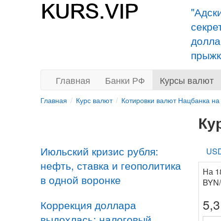
"Адск
секре
долла
прыжк
Главная
Банки РФ
Курсы валют
Главная
Курс валют
Котировки валют Нацбанка на
Ку
Июльский кризис рубля:
US
нефть, ставка и геополитика
На 1
в одной воронке
BYN/
5,
Коррекция доллара
выдохлась: налоговый