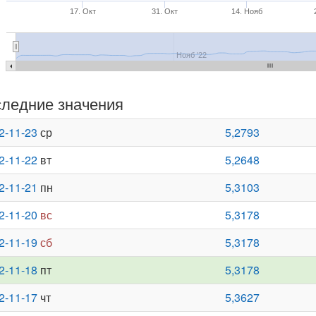
17. Окт
31. Окт
14. Нояб
Нояб '22
ледние значения
2-11-23
ср
5,2793
2-11-22
вт
5,2648
2-11-21
пн
5,3103
2-11-20
вс
5,3178
2-11-19
сб
5,3178
2-11-18
пт
5,3178
2-11-17
чт
5,3627