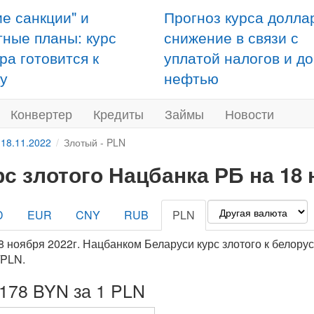
ие санкции" и
Прогноз курса долла
тные планы: курс
снижение в связи с
ра готовится к
уплатой налогов и д
у
нефтью
Конвертер
Кредиты
Займы
Новости
 18.11.2022
Злотый - PLN
рс злотого Нацбанка РБ на 18 
D
EUR
CNY
RUB
PLN
8 ноября 2022г. Нацбанком Беларуси курс злотого к белору
PLN.
3178 BYN за 1 PLN