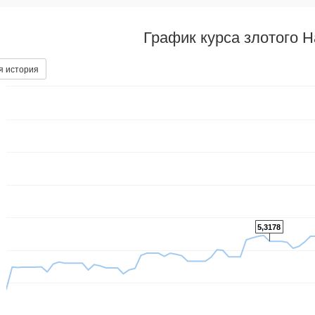
График курса злотого 
я история
5,3178