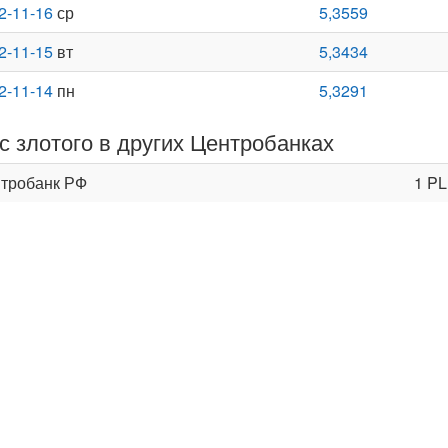
2-11-16
ср
5,3559
2-11-15
вт
5,3434
2-11-14
пн
5,3291
с злотого в других Центробанках
тробанк РФ
1 P