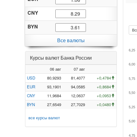
CNY
BYN
Вс
Все валюты
6,25
Курсы валют Банка России
6,00
06 авг
07 авг
USD
80,9293
81,4077
+0,4784
5,75
EUR
93,1901
94,0585
+0,8684
5,50
CNY
11,9684
12,0637
+0,0953
BYN
27,6549
27,7029
+0,0480
5,25
все курсы валют
5,00
4,75