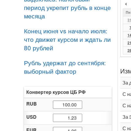
период укрепит рубль в конце
Пн
месяца
3
Конец июня vs начало июля:
1
что движет курсом и ждать ли
2
80 рублей
2
Рубль удержат до сентября:
Изм
выборный фактор
За 
Конвертер курсов ЦБ РФ
С н
RUB
С н
USD
За 
С н
EUR