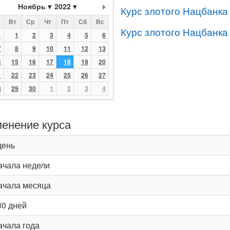
Ноябрь
2022
Курс злотого Нацбанка
Вт
Ср
Чт
Пт
Сб
Вс
Курс злотого Нацбанка
1
1
2
3
4
5
6
7
8
9
10
11
12
13
4
15
16
17
18
19
20
1
22
23
24
25
26
27
8
29
30
1
2
3
4
енение курса
день
ачала недели
ачала месяца
30 дней
ачала года