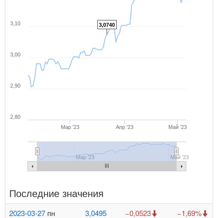
3,10
3,0740
3,00
2,90
2,80
Мар '23
Апр '23
Май '23
Мар '23
Май '23
Последние значения
2023-03-27
пн
3,0495
−0,0523
−1,69%