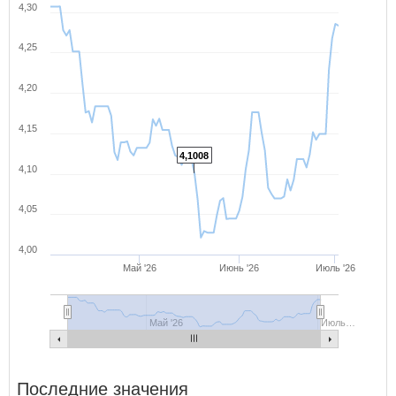
4,30
4,25
4,20
4,15
4,1008
4,10
4,05
4,00
Май '26
Июнь '26
Июль '26
Май '26
Июль…
Последние значения