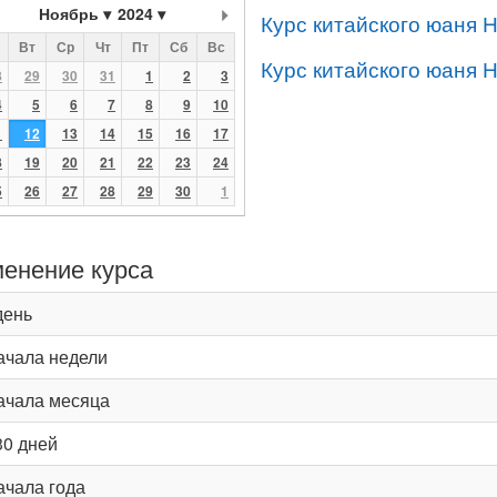
Ноябрь
2024
Курс китайского юаня 
Вт
Ср
Чт
Пт
Сб
Вс
Курс китайского юаня 
8
29
30
31
1
2
3
4
5
6
7
8
9
10
1
12
13
14
15
16
17
8
19
20
21
22
23
24
5
26
27
28
29
30
1
енение курса
день
ачала недели
ачала месяца
30 дней
ачала года