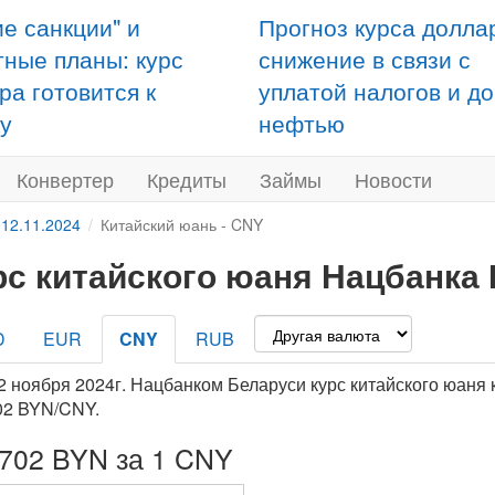
ие санкции" и
Прогноз курса долла
тные планы: курс
снижение в связи с
ра готовится к
уплатой налогов и д
у
нефтью
Конвертер
Кредиты
Займы
Новости
 12.11.2024
Китайский юань - CNY
рс китайского юаня Нацбанка 
D
EUR
CNY
RUB
2 ноября 2024г. Нацбанком Беларуси курс китайского юаня 
02 BYN/CNY.
6702 BYN за 1 CNY