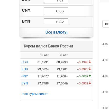
CNY
BYN
Вс
Все валюты
4,90
Курсы валют Банка России
05 авг
06 авг
4,80
USD
81,1291
80,9293
−0,1998
EUR
93,5824
93,1901
−0,3923
CNY
11,9677
11,9684
+0,0007
4,70
BYN
27,7488
27,6549
−0,0939
4,60
все курсы валют
4,50