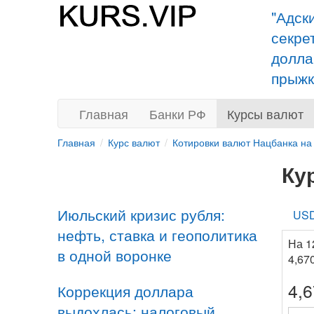
"Адск
секре
долла
прыжк
Главная
Банки РФ
Курсы валют
Главная
Курс валют
Котировки валют Нацбанка на
Ку
Июльский кризис рубля:
US
нефть, ставка и геополитика
На 1
в одной воронке
4,67
4,
Коррекция доллара
выдохлась: налоговый