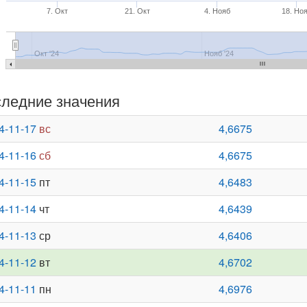
7. Окт
21. Окт
4. Нояб
18. Но
Окт '24
Нояб '24
ледние значения
4-11-17
вс
4,6675
4-11-16
сб
4,6675
4-11-15
пт
4,6483
4-11-14
чт
4,6439
4-11-13
ср
4,6406
4-11-12
вт
4,6702
4-11-11
пн
4,6976