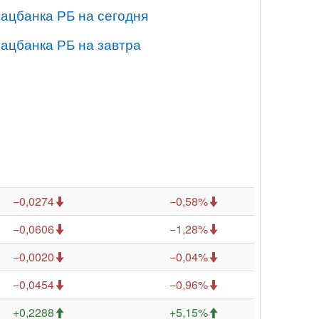
Нацбанка РБ на сегодня
Нацбанка РБ на завтра
−0,0274
−0,58%
−0,0606
−1,28%
−0,0020
−0,04%
−0,0454
−0,96%
+0,2288
+5,15%