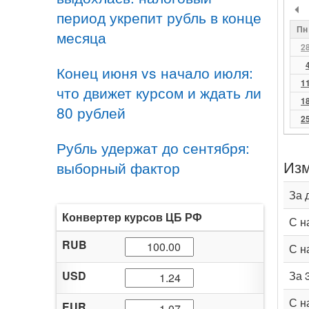
период укрепит рубль в конце
Пн
месяца
2
Конец июня vs начало июля:
1
что движет курсом и ждать ли
1
80 рублей
2
Рубль удержат до сентября:
Изм
выборный фактор
За 
Конвертер курсов ЦБ РФ
С н
RUB
С н
USD
За 
С н
EUR