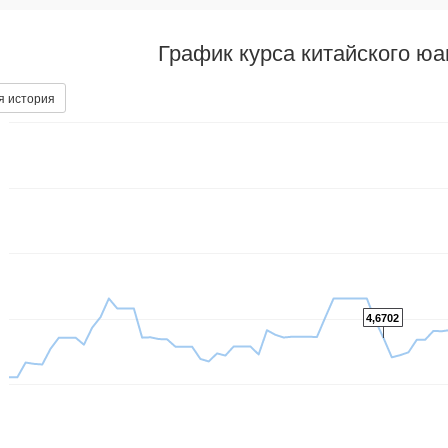
График курса китайского ю
я история
4,6702