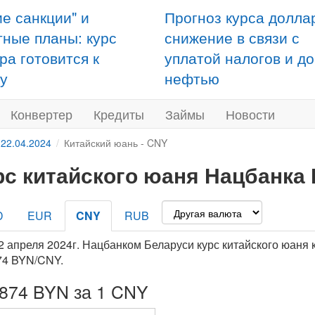
ие санкции" и
Прогноз курса долла
тные планы: курс
снижение в связи с
ра готовится к
уплатой налогов и д
у
нефтью
Конвертер
Кредиты
Займы
Новости
 22.04.2024
Китайский юань - CNY
рс китайского юаня Нацбанка 
D
EUR
CNY
RUB
2 апреля 2024г. Нацбанком Беларуси курс китайского юаня 
74 BYN/CNY.
4874 BYN за 1 CNY