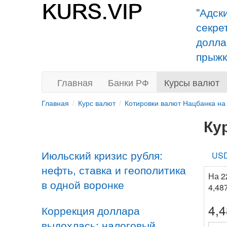
"Адск
секре
долла
прыжк
Главная
Банки РФ
Курсы валют
Главная
Курс валют
Котировки валют Нацбанка на
Ку
Июльский кризис рубля:
US
нефть, ставка и геополитика
На 2
в одной воронке
4,48
4,
Коррекция доллара
выдохлась: налоговый