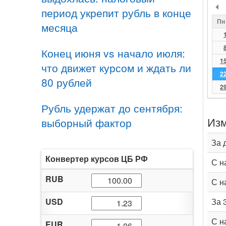
период укрепит рубль в конце
Пн
месяца
Конец июня vs начало июля:
1
что движет курсом и ждать ли
2
80 рублей
2
Рубль удержат до сентября:
Изм
выборный фактор
За 
Конвертер курсов ЦБ РФ
С н
RUB
С н
USD
За 
С н
EUR