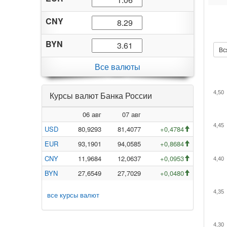
CNY
BYN
Вс
Все валюты
4,50
Курсы валют Банка России
06 авг
07 авг
4,45
USD
80,9293
81,4077
+0,4784
EUR
93,1901
94,0585
+0,8684
CNY
11,9684
12,0637
+0,0953
4,40
BYN
27,6549
27,7029
+0,0480
4,35
все курсы валют
4,30