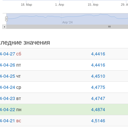
18. Мар
1. Апр
15. Апр
29. 
Апр '24
ледние значения
4-04-27
сб
4,4416
4-04-26
пт
4,4416
4-04-25
чт
4,4510
4-04-24
ср
4,4775
4-04-23
вт
4,4747
4-04-22
пн
4,4874
4-04-21
вс
4,5146