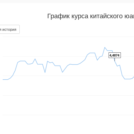
График курса китайского ю
я история
4,4874