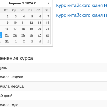
Апрель
2024
Курс китайского юаня 
Вт
Ср
Чт
Пт
Сб
Вс
Курс китайского юаня 
1
2
3
4
5
6
7
8
9
10
11
12
13
14
5
16
17
18
19
20
21
2
23
24
25
26
27
28
9
30
1
2
3
4
5
енение курса
день
ачала недели
ачала месяца
30 дней
ачала года