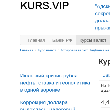
"Адск
секре
долла
прыжк
Главная
Банки РФ
Курсы валют
Главная
Курс валют
Котировки валют Нацбанка на
Ку
Июльский кризис рубля:
US
нефть, ставка и геополитика
На 1
в одной воронке
4,44
4,
Коррекция доллара
выдохлась: налоговый