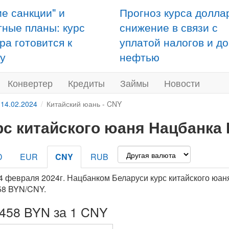
ие санкции" и
Прогноз курса долла
тные планы: курс
снижение в связи с
ра готовится к
уплатой налогов и д
у
нефтью
Конвертер
Кредиты
Займы
Новости
 14.02.2024
Китайский юань - CNY
рс китайского юаня Нацбанка 
D
EUR
CNY
RUB
4 февраля 2024г. Нацбанком Беларуси курс китайского юан
58 BYN/CNY.
4458 BYN за 1 CNY