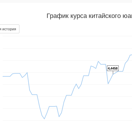
График курса китайского ю
я история
4,4458