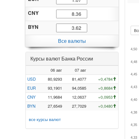
CNY
BYN
Вс
Все валюты
4,50
Курсы валют Банка России
4,48
06 авг
07 авг
4,45
USD
80,9293
81,4077
+0,4784
EUR
93,1901
94,0585
+0,8684
4,43
CNY
11,9684
12,0637
+0,0953
4,40
BYN
27,6549
27,7029
+0,0480
4,38
все курсы валют
4,35
4,33