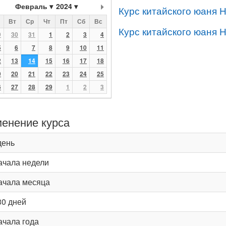
Февраль
2024
Курс китайского юаня 
Вт
Ср
Чт
Пт
Сб
Вс
Курс китайского юаня 
9
30
31
1
2
3
4
5
6
7
8
9
10
11
2
13
14
15
16
17
18
9
20
21
22
23
24
25
6
27
28
29
1
2
3
енение курса
день
ачала недели
ачала месяца
30 дней
ачала года