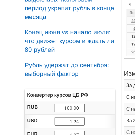
период укрепит рубль в конце
Пн
месяца
2
Конец июня vs начало июля:
1
что движет курсом и ждать ли
1
80 рублей
2
Рубль удержат до сентября:
Изм
выборный фактор
За 
Конвертер курсов ЦБ РФ
С н
RUB
С н
USD
За 
С н
EUR