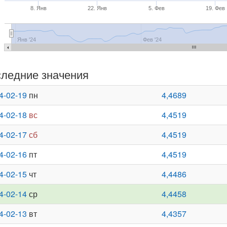
8. Янв
22. Янв
5. Фев
19. Фев
Янв '24
Фев '24
ледние значения
4-02-19
пн
4,4689
4-02-18
вс
4,4519
4-02-17
сб
4,4519
4-02-16
пт
4,4519
4-02-15
чт
4,4486
4-02-14
ср
4,4458
4-02-13
вт
4,4357