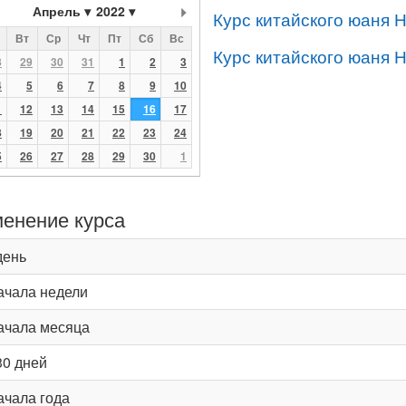
Апрель
2022
Курс китайского юаня 
Вт
Ср
Чт
Пт
Сб
Вс
Курс китайского юаня 
8
29
30
31
1
2
3
4
5
6
7
8
9
10
1
12
13
14
15
16
17
8
19
20
21
22
23
24
5
26
27
28
29
30
1
енение курса
день
ачала недели
ачала месяца
30 дней
ачала года