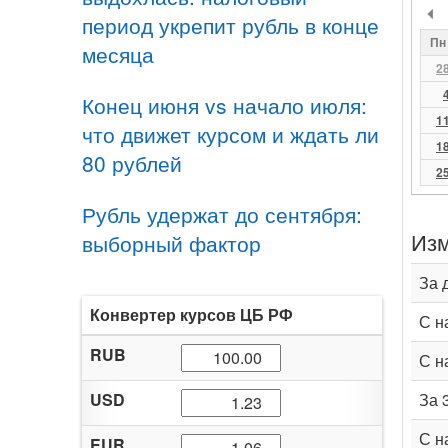
период укрепит рубль в конце
Пн
месяца
2
Конец июня vs начало июля:
1
что движет курсом и ждать ли
1
80 рублей
2
Рубль удержат до сентября:
Изм
выборный фактор
За 
Конвертер курсов ЦБ РФ
С н
RUB
С н
USD
За 
С н
EUR