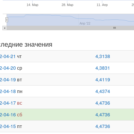
14. Мар
28. Мар
11. Апр
2
Апр '22
ледние значения
2-04-21
чт
4,3138
2-04-20
ср
4,3831
2-04-19
вт
4,4119
2-04-18
пн
4,4374
2-04-17
вс
4,4736
2-04-16
сб
4,4736
2-04-15
пт
4,4736