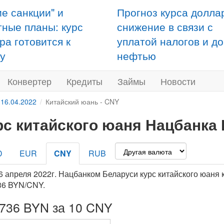
ие санкции" и
Прогноз курса долла
тные планы: курс
снижение в связи с
ра готовится к
уплатой налогов и д
у
нефтью
Конвертер
Кредиты
Займы
Новости
 16.04.2022
Китайский юань - CNY
рс китайского юаня Нацбанка 
D
EUR
CNY
RUB
6 апреля 2022г. Нацбанком Беларуси курс китайского юаня 
36 BYN/CNY.
4736 BYN за 10 CNY