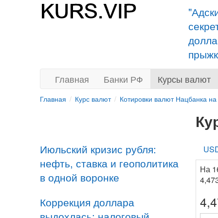
"Адск
секре
долла
прыжк
Главная
Банки РФ
Курсы валют
Главная
Курс валют
Котировки валют Нацбанка на
Ку
Июльский кризис рубля:
US
нефть, ставка и геополитика
На 1
в одной воронке
4,47
4,
Коррекция доллара
выдохлась: налоговый