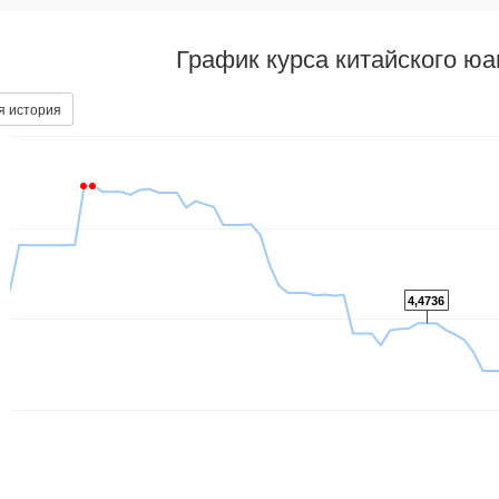
График курса китайского ю
я история
4,4736