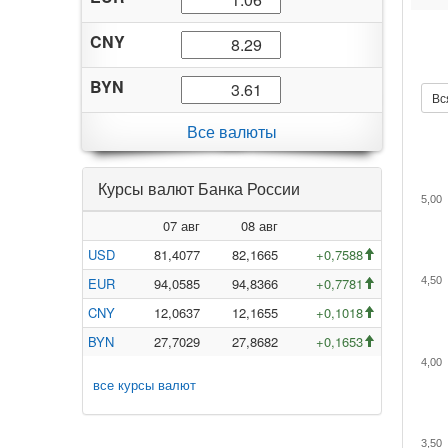
CNY
BYN
Вс
Все валюты
Курсы валют Банка России
5,00
07 авг
08 авг
USD
81,4077
82,1665
+0,7588
EUR
94,0585
94,8366
+0,7781
4,50
CNY
12,0637
12,1655
+0,1018
BYN
27,7029
27,8682
+0,1653
4,00
все курсы валют
3,50