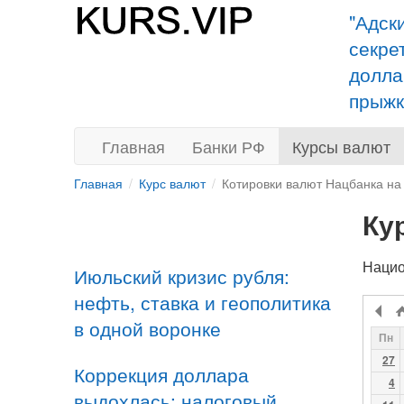
"Адск
секре
долла
прыжк
Главная
Банки РФ
Курсы валют
Главная
Курс валют
Котировки валют Нацбанка на
Ку
Нацио
Июльский кризис рубля:
нефть, ставка и геополитика
в одной воронке
Пн
27
Коррекция доллара
4
выдохлась: налоговый