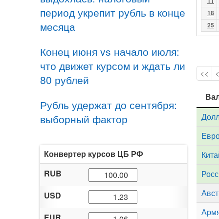
11
период укрепит рубль в конце
18
месяца
25
Конец июня vs начало июля:
что движет курсом и ждать ли
<<
80 рублей
Ва
Ва
Рубль удержат до сентября:
Дол
выборный фактор
Евр
Конвертер курсов ЦБ РФ
Кита
RUB
Росс
Авст
USD
Армя
EUR