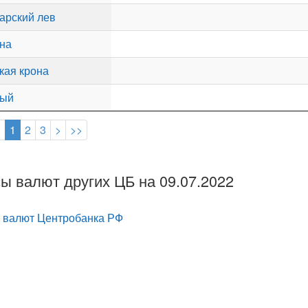
арский лев
на
кая крона
тый
<
1
2
3
>
>>
ы валют других ЦБ на 09.07.2022
 валют Центробанка РФ