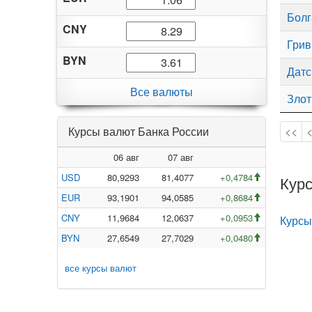
Болг
CNY
Грив
BYN
Датс
Все валюты
Зло
Курсы валют Банка России
<<
06 авг
07 авг
USD
80,9293
81,4077
+0,4784
Курс
EUR
93,1901
94,0585
+0,8684
CNY
11,9684
12,0637
+0,0953
Курсы
BYN
27,6549
27,7029
+0,0480
все курсы валют