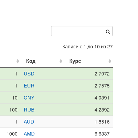
Записи с 1 до 10 из 27
Код
Код
Курс
Курс
1
USD
2,7072
1
EUR
2,7575
10
CNY
4,0391
100
RUB
4,2892
1
AUD
1,8516
1000
AMD
6,6337