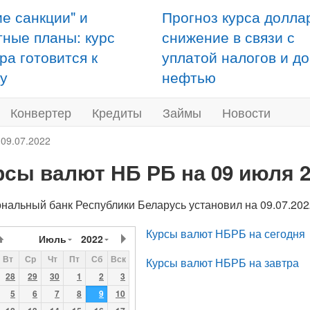
ие санкции" и
Прогноз курса долла
тные планы: курс
снижение в связи с
ра готовится к
уплатой налогов и д
у
нефтью
Конвертер
Кредиты
Займы
Новости
 09.07.2022
рсы валют НБ РБ на 09 июля 2
нальный банк Республики Беларусь установил на 09.07.2
Курсы валют НБРБ на сегодня
Июль
2022
Вт
Ср
Чт
Пт
Сб
Вск
Курсы валют НБРБ на завтра
28
29
30
1
2
3
5
6
7
8
9
10