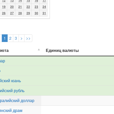
12
13
14
15
16
17
19
20
21
22
23
24
26
27
28
29
30
31
<
1
2
3
>
>>
люта
люта
Единиц валюты
Единиц валюты
лар
о
йский юань
ийский рубль
ралийский доллар
нский драм