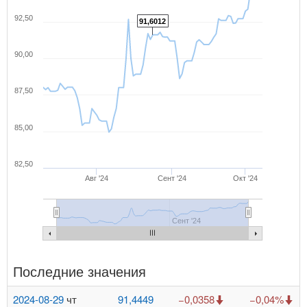
92,50
91,6012
90,00
87,50
85,00
82,50
Авг '24
Сент '24
Окт '24
Сент '24
Последние значения
2024-08-29
чт
91,4449
−0,0358
−0,04%