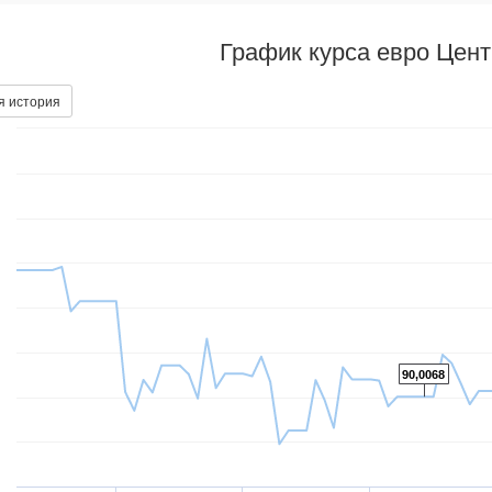
График курса евро Цен
я история
90,0068