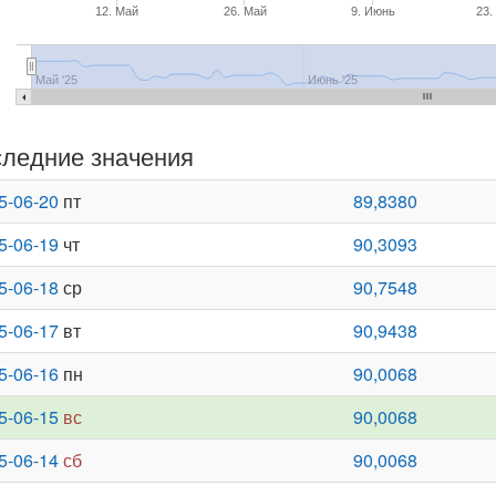
12. Май
26. Май
9. Июнь
23.
Май '25
Июнь '25
ледние значения
5-06-20
пт
89,8380
5-06-19
чт
90,3093
5-06-18
ср
90,7548
5-06-17
вт
90,9438
5-06-16
пн
90,0068
5-06-15
вс
90,0068
5-06-14
сб
90,0068