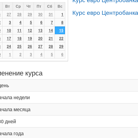
Вт
Ср
Чт
Пт
Сб
Вс
Курс евро Центробанка
6
27
28
29
30
31
1
2
3
4
5
6
7
8
9
10
11
12
13
14
15
6
17
18
19
20
21
22
3
24
25
26
27
28
29
0
1
2
3
4
5
6
енение курса
день
ачала недели
ачала месяца
30 дней
ачала года