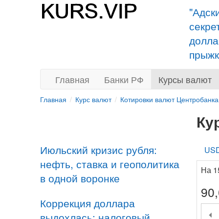
"Адск
секре
долла
прыжк
Главная
Банки РФ
Курсы валют
Главная
Курс валют
Котировки валют Центробанка
Ку
Июльский кризис рубля:
US
нефть, ставка и геополитика
На 1
в одной воронке
90
Коррекция доллара
выдохлась: налоговый