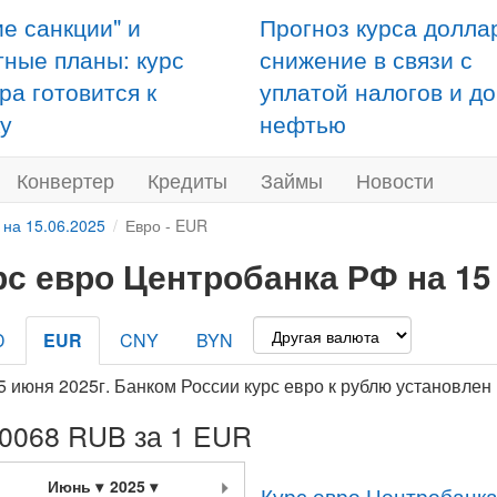
ие санкции" и
Прогноз курса долла
тные планы: курс
снижение в связи с
ра готовится к
уплатой налогов и д
у
нефтью
Конвертер
Кредиты
Займы
Новости
 на 15.06.2025
Евро - EUR
рс евро Центробанка РФ на 15
D
EUR
CNY
BYN
5 июня 2025г. Банком России курс евро к рублю установлен
,0068 RUB за 1 EUR
Июнь
2025
Курс евро Центробанка