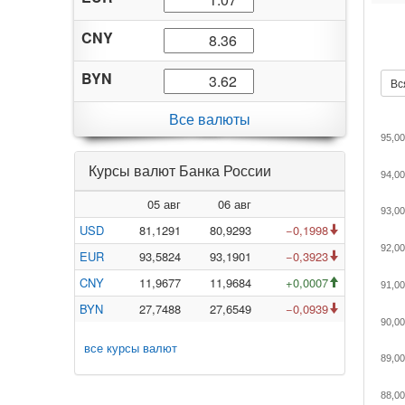
CNY
BYN
Вс
Все валюты
95,00
Курсы валют Банка России
94,00
05 авг
06 авг
93,00
USD
81,1291
80,9293
−0,1998
92,00
EUR
93,5824
93,1901
−0,3923
CNY
11,9677
11,9684
+0,0007
91,00
BYN
27,7488
27,6549
−0,0939
90,00
все курсы валют
89,00
88,00