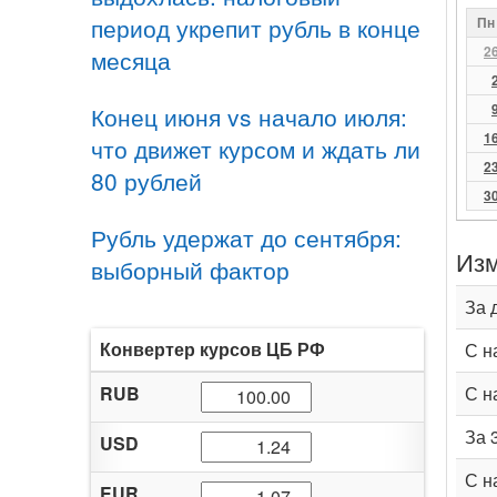
период укрепит рубль в конце
Пн
2
месяца
Конец июня vs начало июля:
1
что движет курсом и ждать ли
2
80 рублей
3
Рубль удержат до сентября:
Изм
выборный фактор
За 
Конвертер курсов ЦБ РФ
С н
RUB
С н
За 
USD
С н
EUR