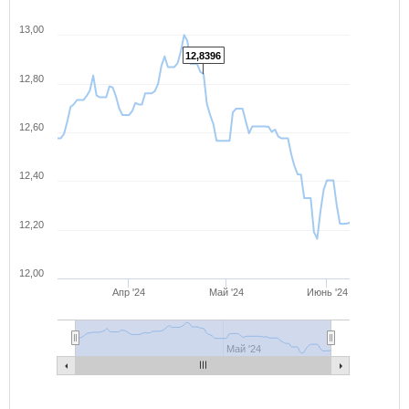
13,00
12,8396
12,80
12,60
12,40
12,20
12,00
Апр '24
Май '24
Июнь '24
Май '24