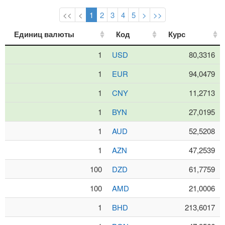
<<
<
1
2
3
4
5
>
>>
Единиц валюты
Единиц валюты
Код
Код
Курс
Курс
1
USD
80,3316
1
EUR
94,0479
1
CNY
11,2713
1
BYN
27,0195
1
AUD
52,5208
1
AZN
47,2539
100
DZD
61,7759
100
AMD
21,0006
1
BHD
213,6017