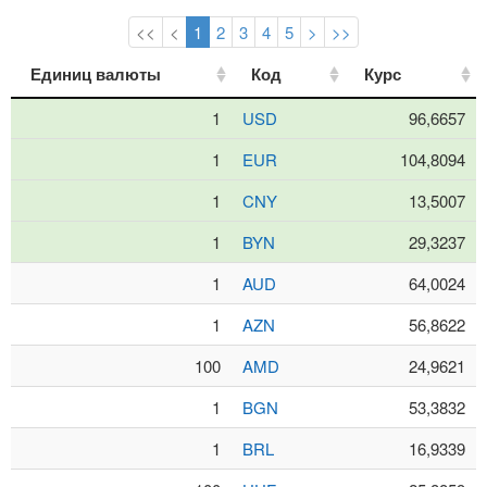
<<
<
1
2
3
4
5
>
>>
Единиц валюты
Единиц валюты
Код
Код
Курс
Курс
1
USD
96,6657
1
EUR
104,8094
1
CNY
13,5007
1
BYN
29,3237
1
AUD
64,0024
1
AZN
56,8622
100
AMD
24,9621
1
BGN
53,3832
1
BRL
16,9339